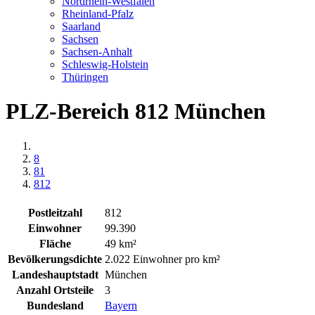
Nordrhein-Westfalen
Rheinland-Pfalz
Saarland
Sachsen
Sachsen-Anhalt
Schleswig-Holstein
Thüringen
PLZ-Bereich 812 München
8
81
812
Postleitzahl
812
Einwohner
99.390
Fläche
49 km²
Bevölkerungsdichte
2.022 Einwohner pro km²
Landeshauptstadt
München
Anzahl Ortsteile
3
Bundesland
Bayern