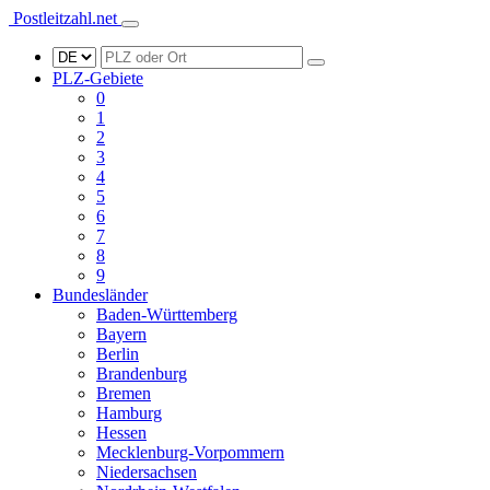
Postleitzahl.net
PLZ-Gebiete
0
1
2
3
4
5
6
7
8
9
Bundesländer
Baden-Württemberg
Bayern
Berlin
Brandenburg
Bremen
Hamburg
Hessen
Mecklenburg-Vorpommern
Niedersachsen