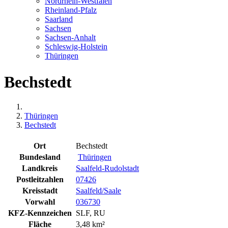
Nordrhein-Westfalen
Rheinland-Pfalz
Saarland
Sachsen
Sachsen-Anhalt
Schleswig-Holstein
Thüringen
Bechstedt
Thüringen
Bechstedt
Ort
Bechstedt
Bundesland
Thüringen
Landkreis
Saalfeld-Rudolstadt
Postleitzahlen
07426
Kreisstadt
Saalfeld/Saale
Vorwahl
036730
KFZ-Kennzeichen
SLF, RU
Fläche
3,48 km²