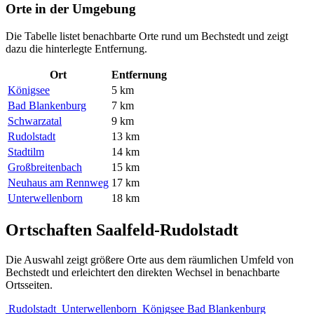
Orte in der Umgebung
Die Tabelle listet benachbarte Orte rund um Bechstedt und zeigt
dazu die hinterlegte Entfernung.
Ort
Entfernung
Königsee
5 km
Bad Blankenburg
7 km
Schwarzatal
9 km
Rudolstadt
13 km
Stadtilm
14 km
Großbreitenbach
15 km
Neuhaus am Rennweg
17 km
Unterwellenborn
18 km
Ortschaften Saalfeld-Rudolstadt
Die Auswahl zeigt größere Orte aus dem räumlichen Umfeld von
Bechstedt und erleichtert den direkten Wechsel in benachbarte
Ortsseiten.
Rudolstadt
Unterwellenborn
Königsee
Bad Blankenburg