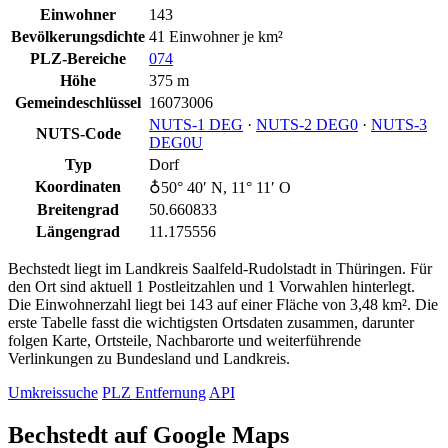
Einwohner
143
Bevölkerungsdichte
41 Einwohner je km²
PLZ-Bereiche
074
Höhe
375 m
Gemeindeschlüssel
16073006
NUTS‑1 DEG
·
NUTS‑2 DEG0
·
NUTS‑3
NUTS-Code
DEG0U
Typ
Dorf
Koordinaten
♁50° 40′ N, 11° 11′ O
Breitengrad
50.660833
Längengrad
11.175556
Bechstedt liegt im Landkreis Saalfeld-Rudolstadt in Thüringen. Für
den Ort sind aktuell 1 Postleitzahlen und 1 Vorwahlen hinterlegt.
Die Einwohnerzahl liegt bei 143 auf einer Fläche von 3,48 km². Die
erste Tabelle fasst die wichtigsten Ortsdaten zusammen, darunter
folgen Karte, Ortsteile, Nachbarorte und weiterführende
Verlinkungen zu Bundesland und Landkreis.
Umkreissuche
PLZ Entfernung
API
Bechstedt auf Google Maps