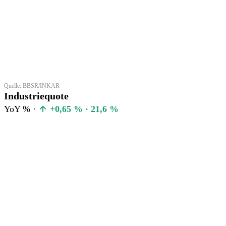
Quelle: BBSR/INKAR
Industriequote
YoY % ·
+0,65 % · 21,6 %