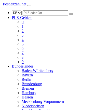
Postleitzahl.net
PLZ-Gebiete
0
1
2
3
4
5
6
7
8
9
Bundesländer
Baden-Württemberg
Bayern
Berlin
Brandenburg
Bremen
Hamburg
Hessen
Mecklenburg-Vorpommern
Niedersachsen