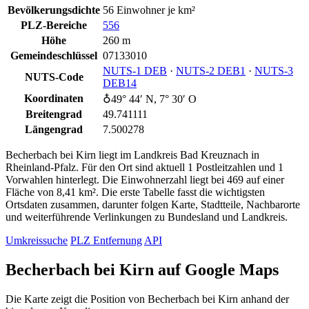
Bevölkerungsdichte
56 Einwohner je km²
PLZ-Bereiche
556
Höhe
260 m
Gemeindeschlüssel
07133010
NUTS‑1 DEB
·
NUTS‑2 DEB1
·
NUTS‑3
NUTS-Code
DEB14
Koordinaten
♁49° 44′ N, 7° 30′ O
Breitengrad
49.741111
Längengrad
7.500278
Becherbach bei Kirn liegt im Landkreis Bad Kreuznach in
Rheinland-Pfalz. Für den Ort sind aktuell 1 Postleitzahlen und 1
Vorwahlen hinterlegt. Die Einwohnerzahl liegt bei 469 auf einer
Fläche von 8,41 km². Die erste Tabelle fasst die wichtigsten
Ortsdaten zusammen, darunter folgen Karte, Stadtteile, Nachbarorte
und weiterführende Verlinkungen zu Bundesland und Landkreis.
Umkreissuche
PLZ Entfernung
API
Becherbach bei Kirn auf Google Maps
Die Karte zeigt die Position von Becherbach bei Kirn anhand der