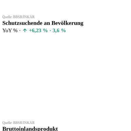
Quelle: BBSR/INKAR
Schutzsuchende an Bevölkerung
YoY % ·
+6,23 % · 3,6 %
Quelle: BBSR/INKAR
Bruttoinlandsprodukt