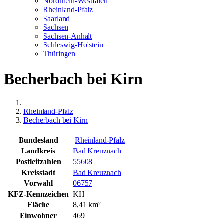
Nordrhein-Westfalen
Rheinland-Pfalz
Saarland
Sachsen
Sachsen-Anhalt
Schleswig-Holstein
Thüringen
Becherbach bei Kirn
Rheinland-Pfalz
Becherbach bei Kirn
Bundesland
Rheinland-Pfalz
Landkreis
Bad Kreuznach
Postleitzahlen
55608
Kreisstadt
Bad Kreuznach
Vorwahl
06757
KFZ-Kennzeichen
KH
Fläche
8,41 km²
Einwohner
469