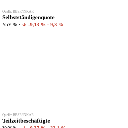
Quelle: BBSR/INKAR
Selbstständigenquote
YoY % ·
-9,13 % · 9,3 %
Quelle: BBSR/INKAR
Teilzeitbeschäftigte
YoY % ·
-0,37 % · 32,1 %