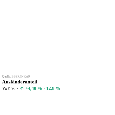
Quelle: BBSR/INKAR
Ausländeranteil
YoY % ·
+4,40 % · 12,8 %