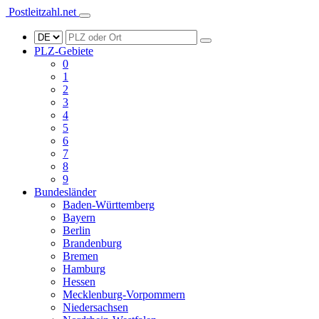
Postleitzahl.net
PLZ-Gebiete
0
1
2
3
4
5
6
7
8
9
Bundesländer
Baden-Württemberg
Bayern
Berlin
Brandenburg
Bremen
Hamburg
Hessen
Mecklenburg-Vorpommern
Niedersachsen