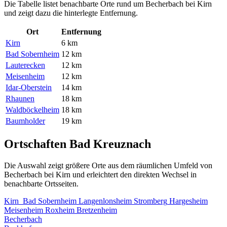
Die Tabelle listet benachbarte Orte rund um Becherbach bei Kirn
und zeigt dazu die hinterlegte Entfernung.
Ort
Entfernung
Kirn
6 km
Bad Sobernheim
12 km
Lauterecken
12 km
Meisenheim
12 km
Idar-Oberstein
14 km
Rhaunen
18 km
Waldböckelheim
18 km
Baumholder
19 km
Ortschaften Bad Kreuznach
Die Auswahl zeigt größere Orte aus dem räumlichen Umfeld von
Becherbach bei Kirn und erleichtert den direkten Wechsel in
benachbarte Ortsseiten.
Kirn
Bad Sobernheim
Langenlonsheim
Stromberg
Hargesheim
Meisenheim
Roxheim
Bretzenheim
Becherbach