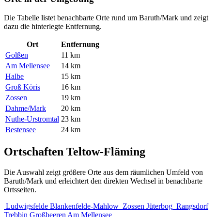
Die Tabelle listet benachbarte Orte rund um Baruth/Mark und zeigt
dazu die hinterlegte Entfernung.
Ort
Entfernung
Golßen
11 km
Am Mellensee
14 km
Halbe
15 km
Groß Köris
16 km
Zossen
19 km
Dahme/Mark
20 km
Nuthe-Urstromtal
23 km
Bestensee
24 km
Ortschaften Teltow-Fläming
Die Auswahl zeigt größere Orte aus dem räumlichen Umfeld von
Baruth/Mark und erleichtert den direkten Wechsel in benachbarte
Ortsseiten.
Ludwigsfelde
Blankenfelde-Mahlow
Zossen
Jüterbog
Rangsdorf
Trebbin
Großbeeren
Am Mellensee