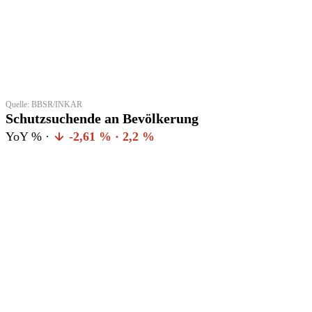
Quelle: BBSR/INKAR
Schutzsuchende an Bevölkerung
YoY % ·
-2,61 % · 2,2 %