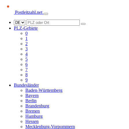
Postleitzahl.net
PLZ-Gebiete
0
1
2
3
4
5
6
7
8
9
Bundesländer
Baden-Württemberg
Bayern
Berlin
Brandenburg
Bremen
Hamburg
Hessen
Mecklenburg-Vorpommern