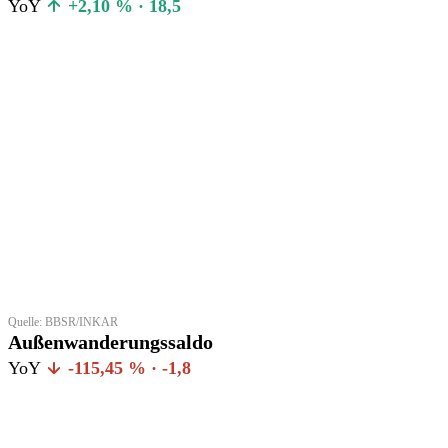
YoY
+2,10 % · 18,5
Quelle: BBSR/INKAR
Außenwanderungssaldo
YoY
-115,45 % · -1,8