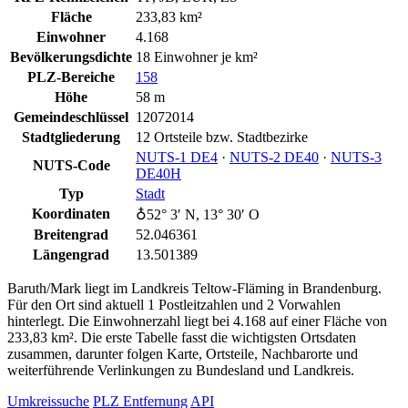
Fläche
233,83 km²
Einwohner
4.168
Bevölkerungsdichte
18 Einwohner je km²
PLZ-Bereiche
158
Höhe
58 m
Gemeindeschlüssel
12072014
Stadtgliederung
12 Ortsteile bzw. Stadtbezirke
NUTS‑1 DE4
·
NUTS‑2 DE40
·
NUTS‑3
NUTS-Code
DE40H
Typ
Stadt
Koordinaten
♁52° 3′ N, 13° 30′ O
Breitengrad
52.046361
Längengrad
13.501389
Baruth/Mark liegt im Landkreis Teltow-Fläming in Brandenburg.
Für den Ort sind aktuell 1 Postleitzahlen und 2 Vorwahlen
hinterlegt. Die Einwohnerzahl liegt bei 4.168 auf einer Fläche von
233,83 km². Die erste Tabelle fasst die wichtigsten Ortsdaten
zusammen, darunter folgen Karte, Ortsteile, Nachbarorte und
weiterführende Verlinkungen zu Bundesland und Landkreis.
Umkreissuche
PLZ Entfernung
API