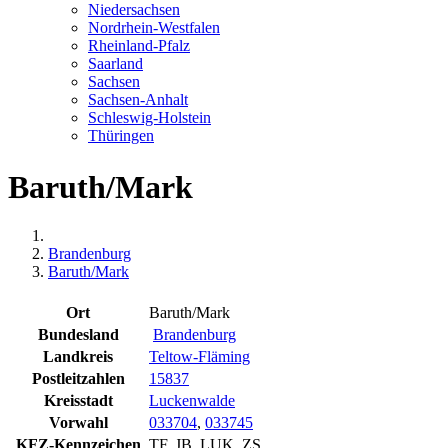
Niedersachsen
Nordrhein-Westfalen
Rheinland-Pfalz
Saarland
Sachsen
Sachsen-Anhalt
Schleswig-Holstein
Thüringen
Baruth/Mark
Brandenburg
Baruth/Mark
Ort
Baruth/Mark
Bundesland
Brandenburg
Landkreis
Teltow-Fläming
Postleitzahlen
15837
Kreisstadt
Luckenwalde
Vorwahl
033704
,
033745
KFZ-Kennzeichen
TF, JB, LUK, ZS