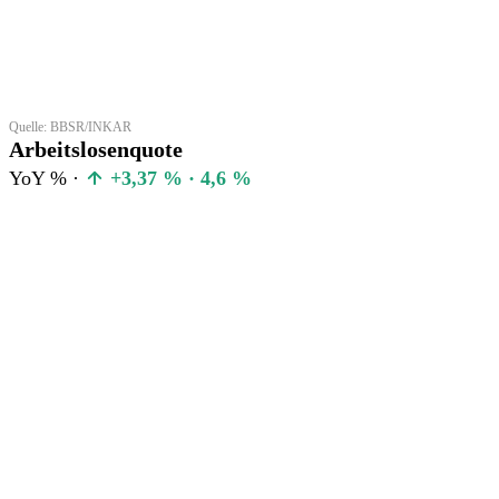
Quelle: BBSR/INKAR
Arbeitslosenquote
YoY % ·
+3,37 % · 4,6 %