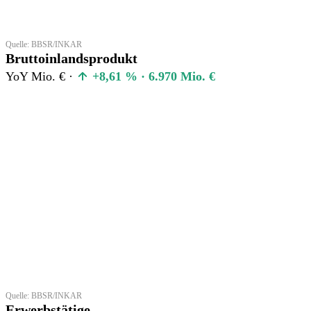
Quelle: BBSR/INKAR
Bruttoinlandsprodukt
YoY Mio. € ·
+8,61 % · 6.970 Mio. €
Quelle: BBSR/INKAR
Erwerbstätige