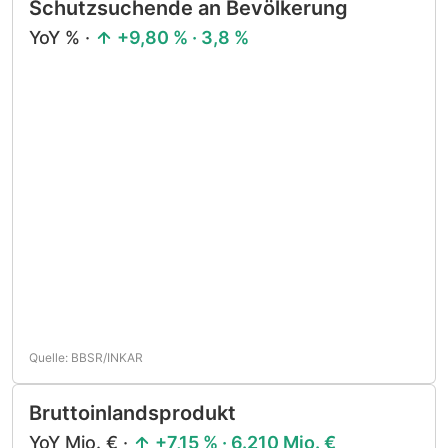
Schutzsuchende an Bevölkerung
YoY % ·
+9,80 % · 3,8 %
Quelle: BBSR/INKAR
Bruttoinlandsprodukt
YoY Mio. € ·
+7,15 % · 6.210 Mio. €