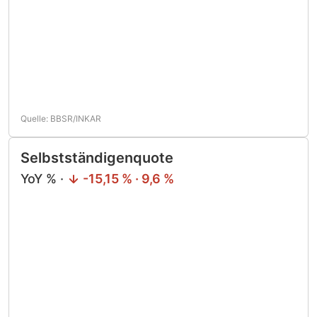
Quelle: BBSR/INKAR
Selbstständigenquote
YoY % ·
-15,15 % · 9,6 %