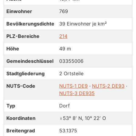
Einwohner
769
Bevölkerungsdichte
39 Einwohner je km²
PLZ-Bereiche
214
Höhe
49 m
Gemeindeschlüssel
03355006
Stadtgliederung
2 Ortsteile
NUTS-Code
NUTS‑1 DE9
·
NUTS‑2 DE93
·
NUTS‑3 DE935
Typ
Dorf
Koordinaten
♁53° 8′ N, 10° 22′ O
Breitengrad
53.1375