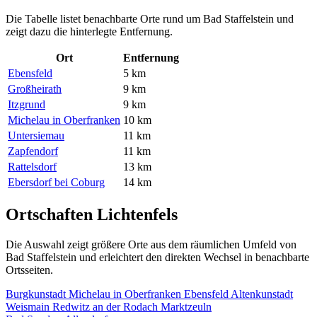
Die Tabelle listet benachbarte Orte rund um Bad Staffelstein und
zeigt dazu die hinterlegte Entfernung.
Ort
Entfernung
Ebensfeld
5 km
Großheirath
9 km
Itzgrund
9 km
Michelau in Oberfranken
10 km
Untersiemau
11 km
Zapfendorf
11 km
Rattelsdorf
13 km
Ebersdorf bei Coburg
14 km
Ortschaften Lichtenfels
Die Auswahl zeigt größere Orte aus dem räumlichen Umfeld von
Bad Staffelstein und erleichtert den direkten Wechsel in benachbarte
Ortsseiten.
Burgkunstadt
Michelau in Oberfranken
Ebensfeld
Altenkunstadt
Weismain
Redwitz an der Rodach
Marktzeuln