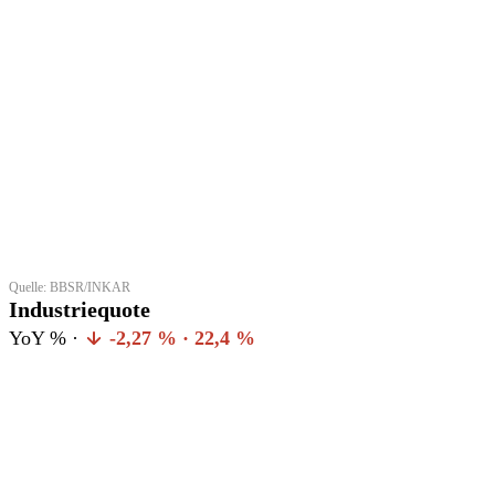
Quelle: BBSR/INKAR
Industriequote
YoY % ·
-2,27 % · 22,4 %