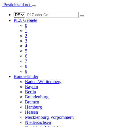
Postleitzahl.net
PLZ-Gebiete
0
1
2
3
4
5
6
7
8
9
Bundesländer
Baden-Württemberg
Bayern
Berlin
Brandenburg
Bremen
Hamburg
Hessen
Mecklenburg-Vorpommern
Niedersachsen