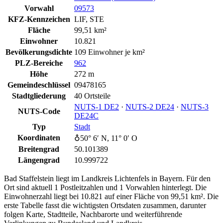
Vorwahl
09573
KFZ-Kennzeichen
LIF, STE
Fläche
99,51 km²
Einwohner
10.821
Bevölkerungsdichte
109 Einwohner je km²
PLZ-Bereiche
962
Höhe
272 m
Gemeindeschlüssel
09478165
Stadtgliederung
40 Ortsteile
NUTS‑1 DE2
·
NUTS‑2 DE24
·
NUTS‑3
NUTS-Code
DE24C
Typ
Stadt
Koordinaten
♁50° 6′ N, 11° 0′ O
Breitengrad
50.101389
Längengrad
10.999722
Bad Staffelstein liegt im Landkreis Lichtenfels in Bayern. Für den
Ort sind aktuell 1 Postleitzahlen und 1 Vorwahlen hinterlegt. Die
Einwohnerzahl liegt bei 10.821 auf einer Fläche von 99,51 km². Die
erste Tabelle fasst die wichtigsten Ortsdaten zusammen, darunter
folgen Karte, Stadtteile, Nachbarorte und weiterführende