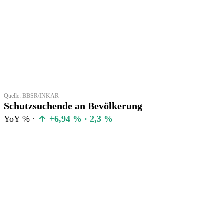
Quelle: BBSR/INKAR
Schutzsuchende an Bevölkerung
YoY % ·
+6,94 % · 2,3 %