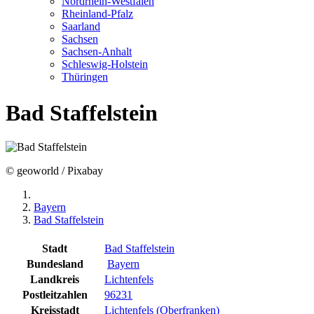
Nordrhein-Westfalen
Rheinland-Pfalz
Saarland
Sachsen
Sachsen-Anhalt
Schleswig-Holstein
Thüringen
Bad Staffelstein
© geoworld / Pixabay
Bayern
Bad Staffelstein
Stadt
Bad Staffelstein
Bundesland
Bayern
Landkreis
Lichtenfels
Postleitzahlen
96231
Kreisstadt
Lichtenfels (Oberfranken)