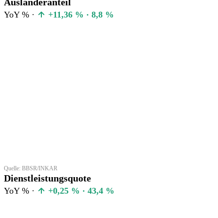
Ausländeranteil
YoY % ·
+11,36 % · 8,8 %
Quelle: BBSR/INKAR
Dienstleistungsquote
YoY % ·
+0,25 % · 43,4 %