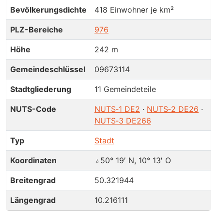
Bevölkerungsdichte
418 Einwohner je km²
PLZ-Bereiche
976
Höhe
242 m
Gemeindeschlüssel
09673114
Stadtgliederung
11 Gemeindeteile
NUTS-Code
NUTS‑1 DE2
·
NUTS‑2 DE26
·
NUTS‑3 DE266
Typ
Stadt
Koordinaten
♁50° 19′ N, 10° 13′ O
Breitengrad
50.321944
Längengrad
10.216111