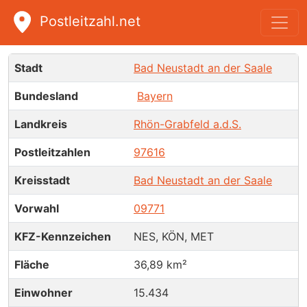
Postleitzahl.net
Bad Neustadt an der Saale
Stadt
Bad Neustadt an der Saale
Bundesland
Bayern
Landkreis
Rhön-Grabfeld a.d.S.
Postleitzahlen
97616
Kreisstadt
Bad Neustadt an der Saale
Vorwahl
09771
KFZ-Kennzeichen
NES, KÖN, MET
Fläche
36,89 km²
Einwohner
15.434