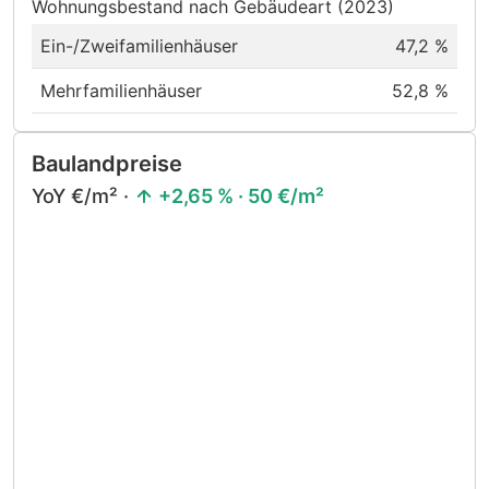
Wohnungsbestand nach Gebäudeart (2023)
Ein-/Zweifamilienhäuser
47,2 %
Mehrfamilienhäuser
52,8 %
Baulandpreise
YoY €/m² ·
+2,65 % · 50 €/m²