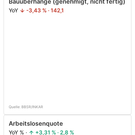
Bauüberhänge (genehmigt, nicht fertig)
YoY
-3,43 % · 142,1
Quelle: BBSR/INKAR
Arbeitslosenquote
YoY % ·
+3,31 % · 2,8 %