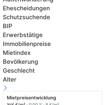
Ehescheidungen
Schutzsuchende
BIP
Erwerbstätige
Immobilienpreise
Mietindex
Bevölkerung
Geschlecht
Alter
Mietpreisentwicklung
YoY €/m² ·
0,00 % · 8 €/m²