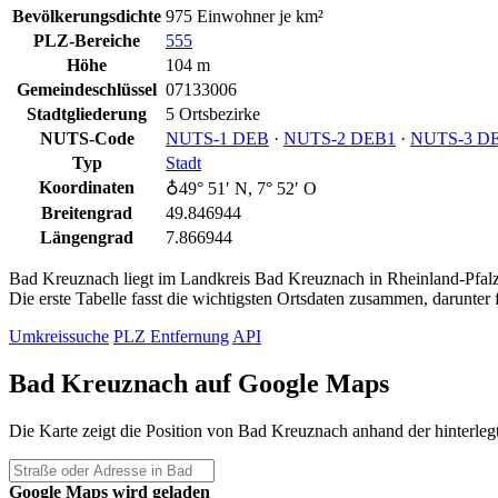
Bevölkerungsdichte
975 Einwohner je km²
PLZ-Bereiche
555
Höhe
104 m
Gemeindeschlüssel
07133006
Stadtgliederung
5 Ortsbezirke
NUTS-Code
NUTS‑1 DEB
·
NUTS‑2 DEB1
·
NUTS‑3 D
Typ
Stadt
Koordinaten
♁49° 51′ N, 7° 52′ O
Breitengrad
49.846944
Längengrad
7.866944
Bad Kreuznach liegt im Landkreis Bad Kreuznach in Rheinland-Pfalz. 
Die erste Tabelle fasst die wichtigsten Ortsdaten zusammen, darunte
Umkreissuche
PLZ Entfernung
API
Bad Kreuznach auf Google Maps
Die Karte zeigt die Position von Bad Kreuznach anhand der hinterleg
Google Maps wird geladen