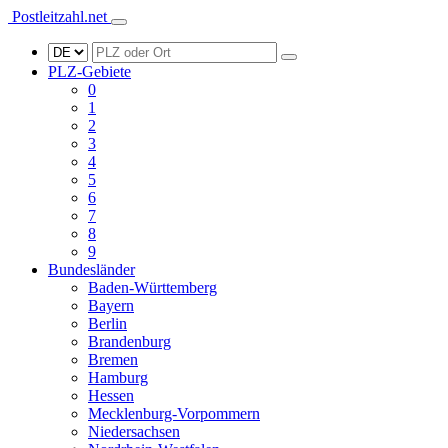
Postleitzahl.net
PLZ-Gebiete
0
1
2
3
4
5
6
7
8
9
Bundesländer
Baden-Württemberg
Bayern
Berlin
Brandenburg
Bremen
Hamburg
Hessen
Mecklenburg-Vorpommern
Niedersachsen