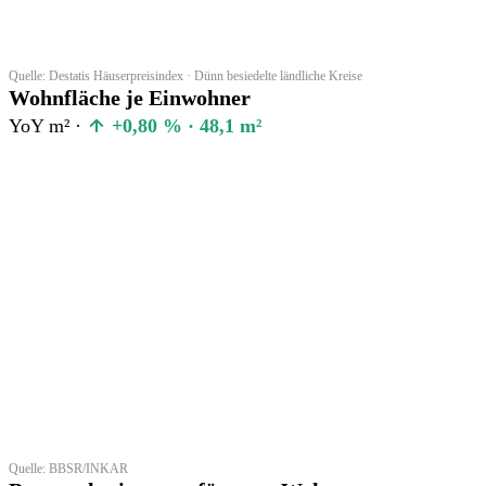
Quelle: Destatis Häuserpreisindex · Dünn besiedelte ländliche Kreise
Wohnfläche je Einwohner
YoY m² ·
+0,80 % · 48,1 m²
Quelle: BBSR/INKAR