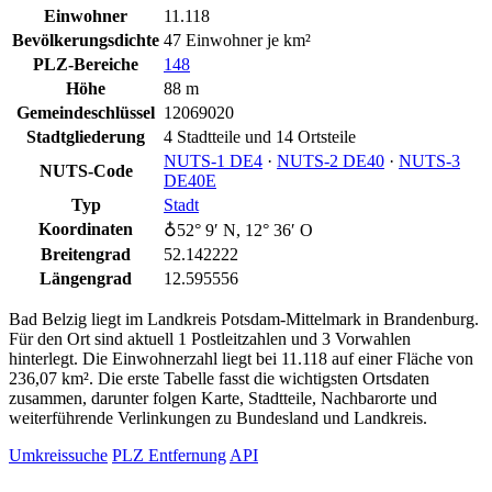
Einwohner
11.118
Bevölkerungsdichte
47 Einwohner je km²
PLZ-Bereiche
148
Höhe
88 m
Gemeindeschlüssel
12069020
Stadtgliederung
4 Stadtteile und 14 Ortsteile
NUTS‑1 DE4
·
NUTS‑2 DE40
·
NUTS‑3
NUTS-Code
DE40E
Typ
Stadt
Koordinaten
♁52° 9′ N, 12° 36′ O
Breitengrad
52.142222
Längengrad
12.595556
Bad Belzig liegt im Landkreis Potsdam-Mittelmark in Brandenburg.
Für den Ort sind aktuell 1 Postleitzahlen und 3 Vorwahlen
hinterlegt. Die Einwohnerzahl liegt bei 11.118 auf einer Fläche von
236,07 km². Die erste Tabelle fasst die wichtigsten Ortsdaten
zusammen, darunter folgen Karte, Stadtteile, Nachbarorte und
weiterführende Verlinkungen zu Bundesland und Landkreis.
Umkreissuche
PLZ Entfernung
API