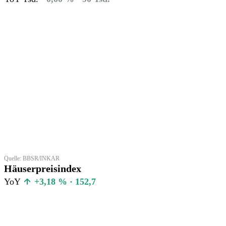
Quelle: BBSR/INKAR
Häuserpreisindex
YoY
+3,18 % · 152,7