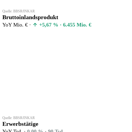
Quelle: BBSR/INKAR
Bruttoinlandsprodukt
YoY Mio. € ·
+5,67 % · 6.455 Mio. €
Quelle: BBSR/INKAR
Erwerbstätige
YoY Tsd. ·
0,00 % · 90 Tsd.