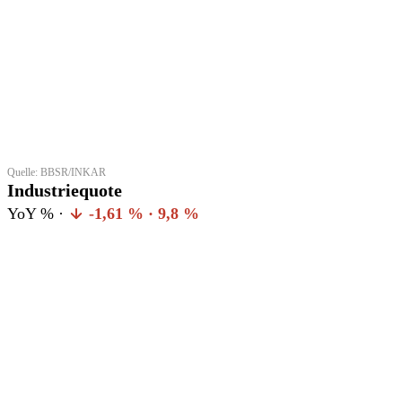
Quelle: BBSR/INKAR
Industriequote
YoY % ·
-1,61 % · 9,8 %