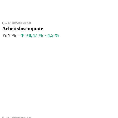
Quelle: BBSR/INKAR
Arbeitslosenquote
YoY % ·
+8,47 % · 4,5 %