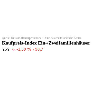
Quelle: Destatis Häuserpreisindex · Dünn besiedelte ländliche Kreise
Kaufpreis-Index Ein-/Zweifamilienhäuser
YoY
-1,30 % · 98,7