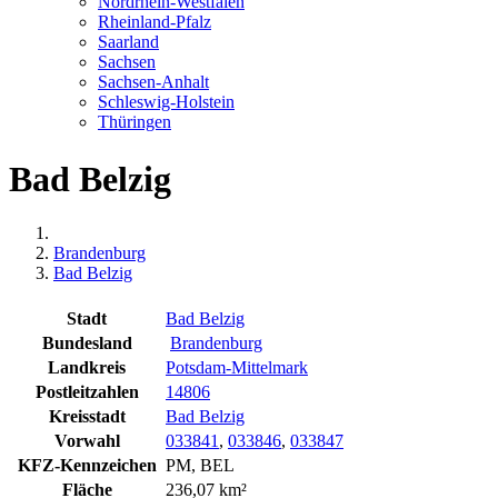
Nordrhein-Westfalen
Rheinland-Pfalz
Saarland
Sachsen
Sachsen-Anhalt
Schleswig-Holstein
Thüringen
Bad Belzig
Brandenburg
Bad Belzig
Stadt
Bad Belzig
Bundesland
Brandenburg
Landkreis
Potsdam-Mittelmark
Postleitzahlen
14806
Kreisstadt
Bad Belzig
Vorwahl
033841
,
033846
,
033847
KFZ-Kennzeichen
PM, BEL
Fläche
236,07 km²