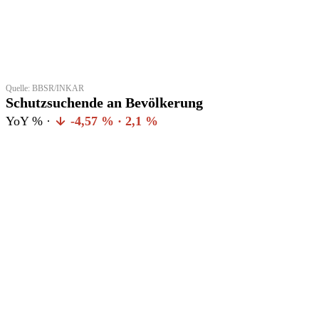
Quelle: BBSR/INKAR
Schutzsuchende an Bevölkerung
YoY % ·
-4,57 % · 2,1 %