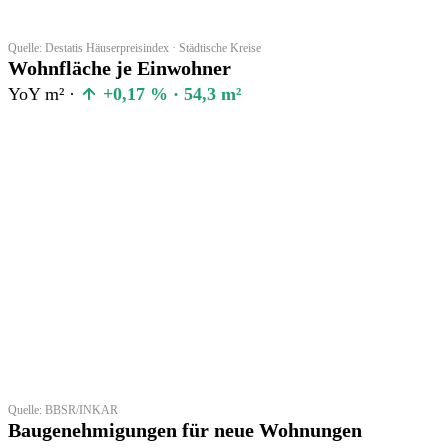
Quelle: Destatis Häuserpreisindex · Städtische Kreise
Wohnfläche je Einwohner
YoY m² ·
+0,17 % · 54,3 m²
Quelle: BBSR/INKAR
Baugenehmigungen für neue Wohnungen