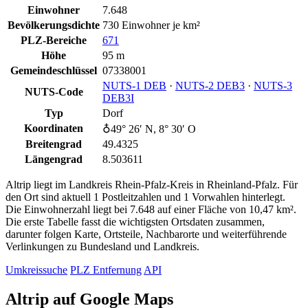
Einwohner
7.648
Bevölkerungsdichte
730 Einwohner je km²
PLZ-Bereiche
671
Höhe
95 m
Gemeindeschlüssel
07338001
NUTS‑1 DEB
·
NUTS‑2 DEB3
·
NUTS‑3
NUTS-Code
DEB3I
Typ
Dorf
Koordinaten
♁49° 26′ N, 8° 30′ O
Breitengrad
49.4325
Längengrad
8.503611
Altrip liegt im Landkreis Rhein-Pfalz-Kreis in Rheinland-Pfalz. Für
den Ort sind aktuell 1 Postleitzahlen und 1 Vorwahlen hinterlegt.
Die Einwohnerzahl liegt bei 7.648 auf einer Fläche von 10,47 km².
Die erste Tabelle fasst die wichtigsten Ortsdaten zusammen,
darunter folgen Karte, Ortsteile, Nachbarorte und weiterführende
Verlinkungen zu Bundesland und Landkreis.
Umkreissuche
PLZ Entfernung
API
Altrip auf Google Maps