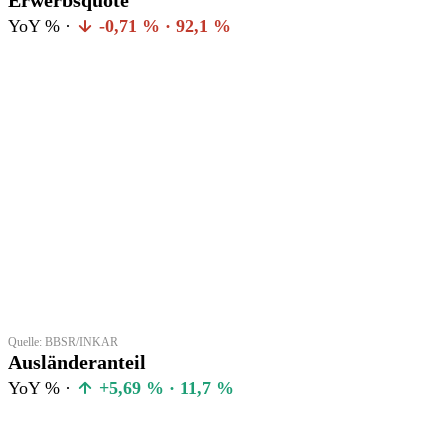
YoY % ·
-0,71 % · 92,1 %
Quelle: BBSR/INKAR
Ausländeranteil
YoY % ·
+5,69 % · 11,7 %