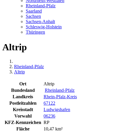
Nordrhein-Westfalen
Rheinland-Pfalz
Saarland
Sachsen
Sachsen-Anhalt
Schleswig-Holstein
Thüringen
Altrip
Rheinland-Pfalz
Altrip
Ort
Altrip
Bundesland
Rheinland-Pfalz
Landkreis
Rhein-Pfalz-Kreis
Postleitzahlen
67122
Kreisstadt
Ludwigshafen
Vorwahl
06236
KFZ-Kennzeichen
RP
Fläche
10,47 km²