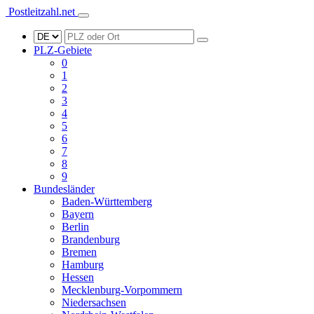
Postleitzahl.net
PLZ-Gebiete
0
1
2
3
4
5
6
7
8
9
Bundesländer
Baden-Württemberg
Bayern
Berlin
Brandenburg
Bremen
Hamburg
Hessen
Mecklenburg-Vorpommern
Niedersachsen