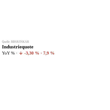
Quelle: BBSR/INKAR
Industriequote
YoY % ·
-3,30 % · 7,9 %