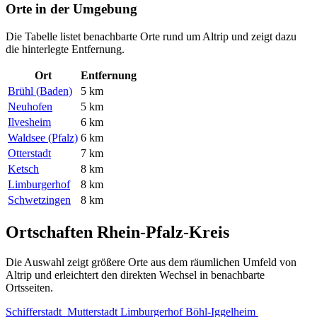
Orte in der Umgebung
Die Tabelle listet benachbarte Orte rund um Altrip und zeigt dazu
die hinterlegte Entfernung.
Ort
Entfernung
Brühl (Baden)
5 km
Neuhofen
5 km
Ilvesheim
6 km
Waldsee (Pfalz)
6 km
Otterstadt
7 km
Ketsch
8 km
Limburgerhof
8 km
Schwetzingen
8 km
Ortschaften Rhein-Pfalz-Kreis
Die Auswahl zeigt größere Orte aus dem räumlichen Umfeld von
Altrip und erleichtert den direkten Wechsel in benachbarte
Ortsseiten.
Schifferstadt
Mutterstadt
Limburgerhof
Böhl-Iggelheim