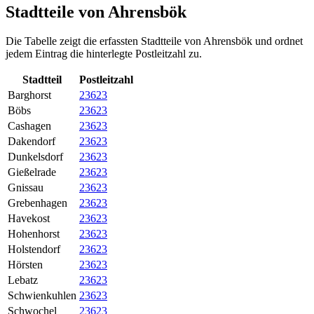
Stadtteile von Ahrensbök
Die Tabelle zeigt die erfassten Stadtteile von Ahrensbök und ordnet
jedem Eintrag die hinterlegte Postleitzahl zu.
Stadtteil
Postleitzahl
Barghorst
23623
Böbs
23623
Cashagen
23623
Dakendorf
23623
Dunkelsdorf
23623
Gießelrade
23623
Gnissau
23623
Grebenhagen
23623
Havekost
23623
Hohenhorst
23623
Holstendorf
23623
Hörsten
23623
Lebatz
23623
Schwienkuhlen
23623
Schwochel
23623