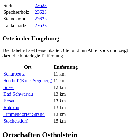
Siblin
23623
Spechserholz
23623
Steindamm
23623
Tankenrade
23623
Orte in der Umgebung
Die Tabelle listet benachbarte Orte rund um Ahrensbök und zeigt
dazu die hinterlegte Entfernung.
Ort
Entfernung
Scharbeutz
11 km
Seedorf (Kreis Segeberg)
11 km
Süsel
12 km
Bad Schwartau
13 km
Bosau
13 km
Ratekau
13 km
Timmendorfer Strand
13 km
Stockelsdorf
15 km
Ortschaften Ostholstein