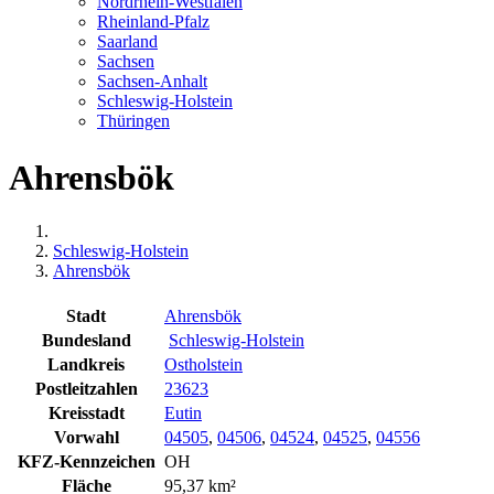
Nordrhein-Westfalen
Rheinland-Pfalz
Saarland
Sachsen
Sachsen-Anhalt
Schleswig-Holstein
Thüringen
Ahrensbök
Schleswig-Holstein
Ahrensbök
Stadt
Ahrensbök
Bundesland
Schleswig-Holstein
Landkreis
Ostholstein
Postleitzahlen
23623
Kreisstadt
Eutin
Vorwahl
04505
,
04506
,
04524
,
04525
,
04556
KFZ-Kennzeichen
OH
Fläche
95,37 km²