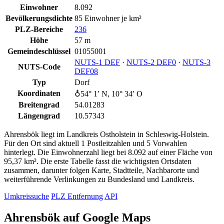
Einwohner
8.092
Bevölkerungsdichte
85 Einwohner je km²
PLZ-Bereiche
236
Höhe
57 m
Gemeindeschlüssel
01055001
NUTS‑1 DEF
·
NUTS‑2 DEF0
·
NUTS‑3
NUTS-Code
DEF08
Typ
Dorf
Koordinaten
♁54° 1′ N, 10° 34′ O
Breitengrad
54.01283
Längengrad
10.57343
Ahrensbök liegt im Landkreis Ostholstein in Schleswig-Holstein.
Für den Ort sind aktuell 1 Postleitzahlen und 5 Vorwahlen
hinterlegt. Die Einwohnerzahl liegt bei 8.092 auf einer Fläche von
95,37 km². Die erste Tabelle fasst die wichtigsten Ortsdaten
zusammen, darunter folgen Karte, Stadtteile, Nachbarorte und
weiterführende Verlinkungen zu Bundesland und Landkreis.
Umkreissuche
PLZ Entfernung
API
Ahrensbök auf Google Maps