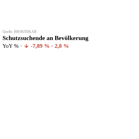
Quelle: BBSR/INKAR
Schutzsuchende an Bevölkerung
YoY % ·
-7,89 % · 2,8 %