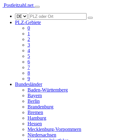
Postleitzahl.net
PLZ-Gebiete
0
1
2
3
4
5
6
7
8
9
Bundesländer
Baden-Württemberg
Bayern
Berlin
Brandenburg
Bremen
Hamburg
Hessen
Mecklenburg-Vorpommern
Niedersachsen