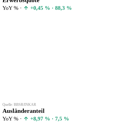
YoY % ·
+0,45 % · 88,3 %
Quelle: BBSR/INKAR
Ausländeranteil
YoY % ·
+8,97 % · 7,5 %