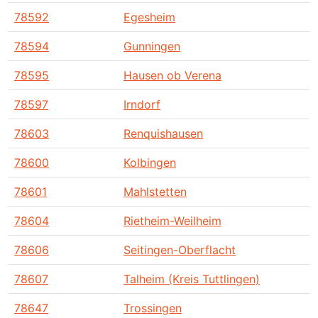
78592
Egesheim
78594
Gunningen
78595
Hausen ob Verena
78597
Irndorf
78603
Renquishausen
78600
Kolbingen
78601
Mahlstetten
78604
Rietheim-Weilheim
78606
Seitingen-Oberflacht
78607
Talheim (Kreis Tuttlingen)
78647
Trossingen