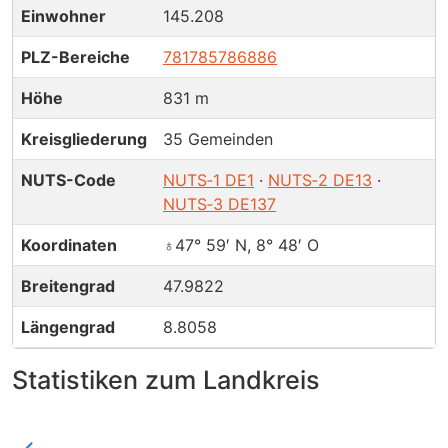
Einwohner
145.208
PLZ-Bereiche
781
785
786
886
Höhe
831 m
Kreisgliederung
35 Gemeinden
NUTS-Code
NUTS‑1 DE1
·
NUTS‑2 DE13
·
NUTS‑3 DE137
Koordinaten
♁47° 59′ N, 8° 48′ O
Breitengrad
47.9822
Längengrad
8.8058
Statistiken zum Landkreis