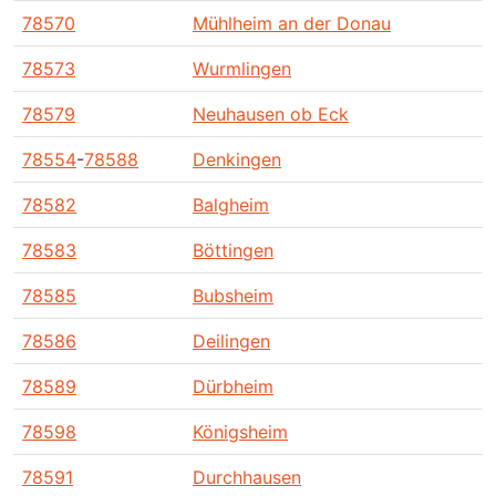
78570
Mühlheim an der Donau
78573
Wurmlingen
78579
Neuhausen ob Eck
78554
-
78588
Denkingen
78582
Balgheim
78583
Böttingen
78585
Bubsheim
78586
Deilingen
78589
Dürbheim
78598
Königsheim
78591
Durchhausen