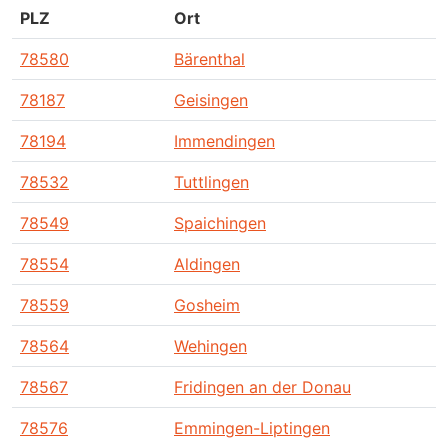
PLZ
Ort
78580
Bärenthal
78187
Geisingen
78194
Immendingen
78532
Tuttlingen
78549
Spaichingen
78554
Aldingen
78559
Gosheim
78564
Wehingen
78567
Fridingen an der Donau
78576
Emmingen-Liptingen