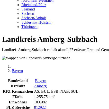
Nordrhein-Westfalen
Rheinland-Pfalz
Saarland
Sachsen
Sachsen-Anhalt
Schleswig-Holstein
Thüringen
Landkreis Amberg-Sulzbach
Landkreis Amberg-Sulzbach enthält aktuell 27 erfasste Orte und Gemei
Bayern
Bundesland
Bayern
Kreissitz
Amberg
KFZ-Kennzeichen
AS, BUL, ESB, NAB, SUL
Fläche
1.255,75 km²
Einwohner
103.982
PLZ-Bereiche
912
922