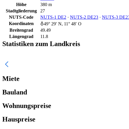
Höhe
380 m
Stadtgliederung
27
NUTS-Code
NUTS‑1 DE2
·
NUTS‑2 DE23
·
NUTS‑3 DE2
Koordinaten
♁49° 29′ N, 11° 48′ O
Breitengrad
49.49
Längengrad
11.8
Statistiken zum Landkreis
Miete
Bauland
Wohnungspreise
Hauspreise