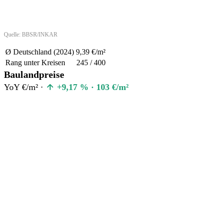
Quelle: BBSR/INKAR
Ø Deutschland (2024)
9,39 €/m²
Rang unter Kreisen
245 / 400
Baulandpreise
YoY €/m² ·
+9,17 % · 103 €/m²