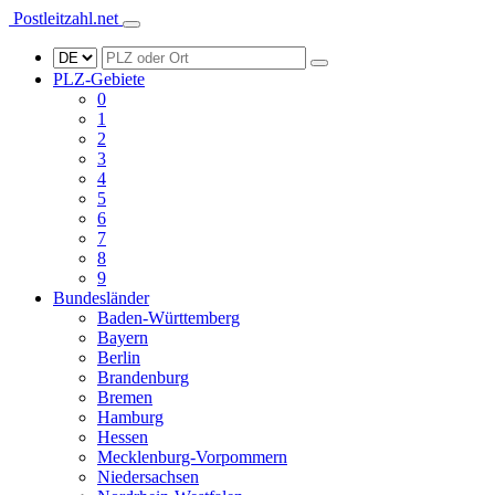
Postleitzahl.net
PLZ-Gebiete
0
1
2
3
4
5
6
7
8
9
Bundesländer
Baden-Württemberg
Bayern
Berlin
Brandenburg
Bremen
Hamburg
Hessen
Mecklenburg-Vorpommern
Niedersachsen