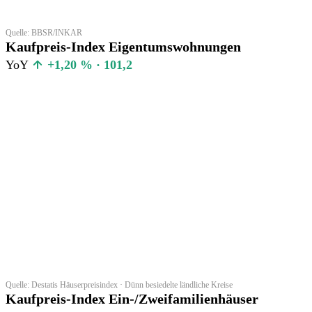
Quelle: BBSR/INKAR
Kaufpreis-Index Eigentumswohnungen
YoY
+1,20 % · 101,2
Quelle: Destatis Häuserpreisindex · Dünn besiedelte ländliche Kreise
Kaufpreis-Index Ein-/Zweifamilienhäuser