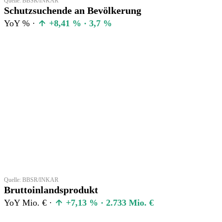
Quelle: BBSR/INKAR
Schutzsuchende an Bevölkerung
YoY % ·
+8,41 % · 3,7 %
Quelle: BBSR/INKAR
Bruttoinlandsprodukt
YoY Mio. € ·
+7,13 % · 2.733 Mio. €