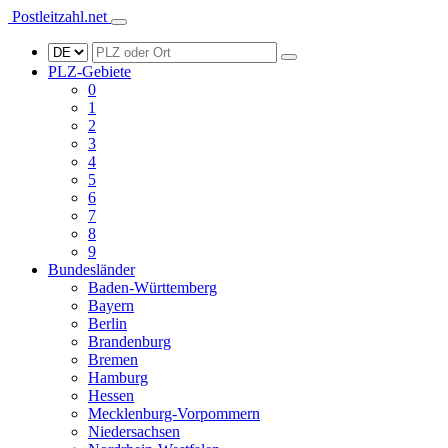
Postleitzahl.net
PLZ-Gebiete
0
1
2
3
4
5
6
7
8
9
Bundesländer
Baden-Württemberg
Bayern
Berlin
Brandenburg
Bremen
Hamburg
Hessen
Mecklenburg-Vorpommern
Niedersachsen