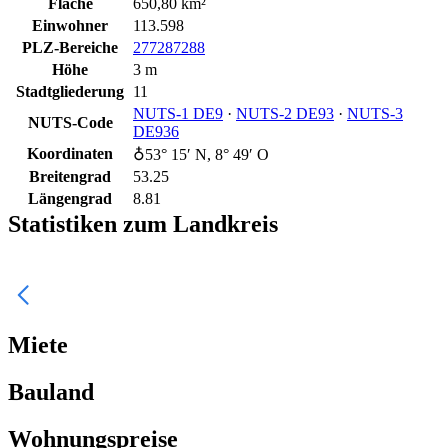
Fläche
650,80 km²
Einwohner
113.598
PLZ-Bereiche
277
287
288
Höhe
3 m
Stadtgliederung
11
NUTS‑1 DE9
·
NUTS‑2 DE93
·
NUTS‑3
NUTS-Code
DE936
Koordinaten
♁53° 15′ N, 8° 49′ O
Breitengrad
53.25
Längengrad
8.81
Statistiken zum Landkreis
Miete
Bauland
Wohnungspreise