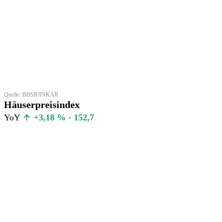
Quelle: BBSR/INKAR
Häuserpreisindex
YoY
+3,18 % · 152,7