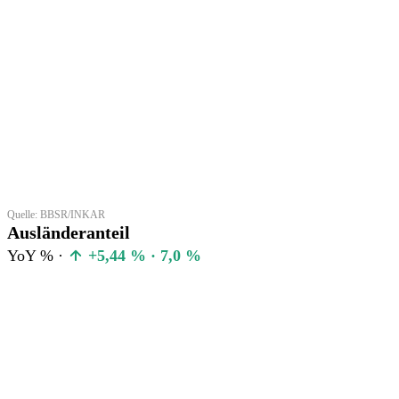
Quelle: BBSR/INKAR
Ausländeranteil
YoY % ·
+5,44 % · 7,0 %