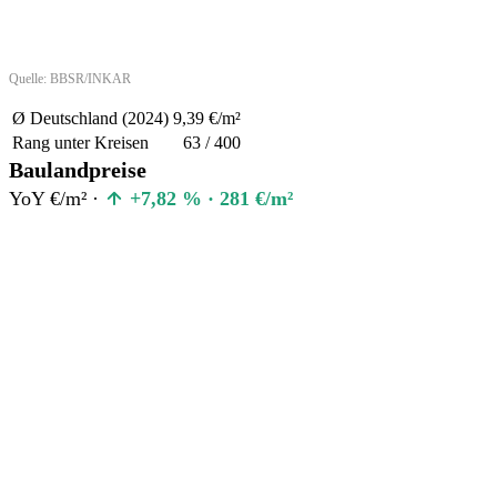
Quelle: BBSR/INKAR
Ø Deutschland (2024)
9,39 €/m²
Rang unter Kreisen
63 / 400
Baulandpreise
YoY €/m² ·
+7,82 % · 281 €/m²