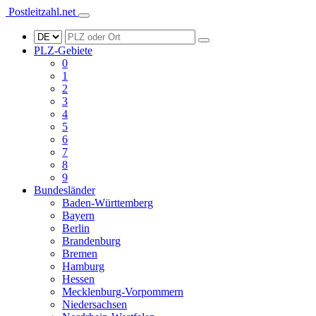
Postleitzahl.net
PLZ-Gebiete
0
1
2
3
4
5
6
7
8
9
Bundesländer
Baden-Württemberg
Bayern
Berlin
Brandenburg
Bremen
Hamburg
Hessen
Mecklenburg-Vorpommern
Niedersachsen