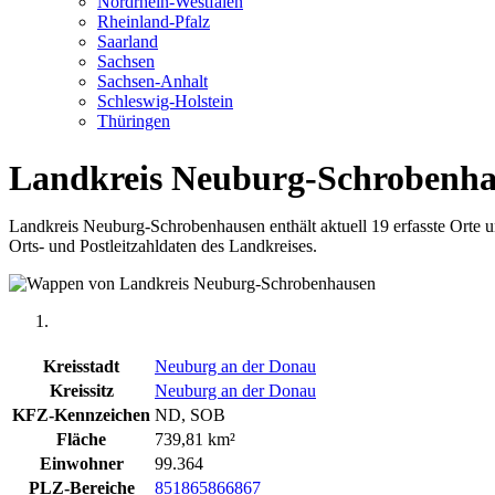
Nordrhein-Westfalen
Rheinland-Pfalz
Saarland
Sachsen
Sachsen-Anhalt
Schleswig-Holstein
Thüringen
Landkreis Neuburg-Schrobenh
Landkreis Neuburg-Schrobenhausen enthält aktuell 19 erfasste Orte u
Orts- und Postleitzahldaten des Landkreises.
Kreisstadt
Neuburg an der Donau
Kreissitz
Neuburg an der Donau
KFZ-Kennzeichen
ND, SOB
Fläche
739,81 km²
Einwohner
99.364
PLZ-Bereiche
851
865
866
867