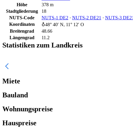
Höhe
378 m
Stadtgliederung
18
NUTS-Code
NUTS‑1 DE2
·
NUTS‑2 DE21
·
NUTS‑3 DE2
Koordinaten
♁48° 40′ N, 11° 12′ O
Breitengrad
48.66
Längengrad
11.2
Statistiken zum Landkreis
Miete
Bauland
Wohnungspreise
Hauspreise