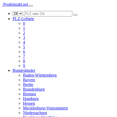
Postleitzahl.net
PLZ-Gebiete
0
1
2
3
4
5
6
7
8
9
Bundesländer
Baden-Württemberg
Bayern
Berlin
Brandenburg
Bremen
Hamburg
Hessen
Mecklenburg-Vorpommern
Niedersachsen