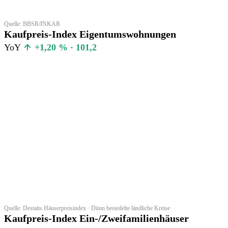
Quelle: BBSR/INKAR
Kaufpreis-Index Eigentumswohnungen
YoY
+1,20 % · 101,2
Quelle: Destatis Häuserpreisindex · Dünn besiedelte ländliche Kreise
Kaufpreis-Index Ein-/Zweifamilienhäuser