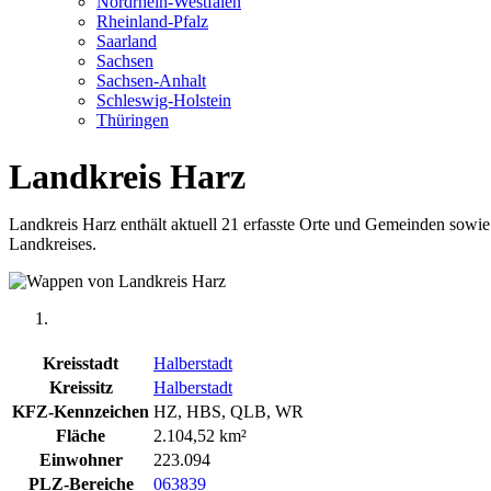
Nordrhein-Westfalen
Rheinland-Pfalz
Saarland
Sachsen
Sachsen-Anhalt
Schleswig-Holstein
Thüringen
Landkreis Harz
Landkreis Harz enthält aktuell 21 erfasste Orte und Gemeinden sowie 2
Landkreises.
Kreisstadt
Halberstadt
Kreissitz
Halberstadt
KFZ-Kennzeichen
HZ, HBS, QLB, WR
Fläche
2.104,52 km²
Einwohner
223.094
PLZ-Bereiche
06
38
39