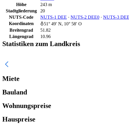
Höhe
243 m
Stadtgliederung
20
NUTS-Code
NUTS‑1 DEE
·
NUTS‑2 DEE0
·
NUTS‑3 DEE
Koordinaten
♁51° 49′ N, 10° 58′ O
Breitengrad
51.82
Längengrad
10.96
Statistiken zum Landkreis
Miete
Bauland
Wohnungspreise
Hauspreise