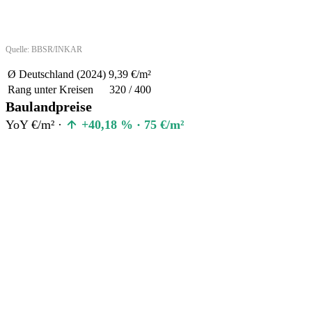
Quelle: BBSR/INKAR
Ø Deutschland (2024)
9,39 €/m²
Rang unter Kreisen
320 / 400
Baulandpreise
YoY €/m² ·
+40,18 % · 75 €/m²