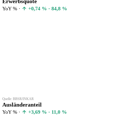
Erwerbsquote
YoY % ·
+0,74 % · 84,8 %
Quelle: BBSR/INKAR
Ausländeranteil
YoY % ·
+3,69 % · 11,0 %