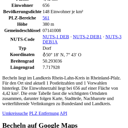
Einwohner
656
Bevölkerungsdichte
148 Einwohner je km²
PLZ-Bereiche
561
Höhe
380 m
Gemeindeschlüssel
07141008
NUTS‑1 DEB
·
NUTS‑2 DEB1
·
NUTS‑3
NUTS-Code
DEB1A
Typ
Dorf
Koordinaten
♁50° 18′ N, 7° 43′ O
Breitengrad
50.293036
Längengrad
7.717928
Becheln liegt im Landkreis Rhein-Lahn-Kreis in Rheinland-Pfalz.
Für den Ort sind aktuell 1 Postleitzahlen und 1 Vorwahlen
hinterlegt. Die Einwohnerzahl liegt bei 656 auf einer Fläche von
4,42 km². Die erste Tabelle fasst die wichtigsten Ortsdaten
zusammen, darunter folgen Karte, Stadtteile, Nachbarorte und
weiterführende Verlinkungen zu Bundesland und Landkreis.
Umkreissuche
PLZ Entfernung
API
Becheln auf Google Maps