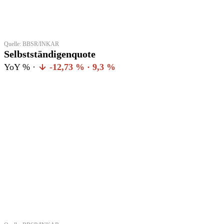
Quelle: BBSR/INKAR
Selbstständigenquote
YoY % ·
-12,73 % · 9,3 %