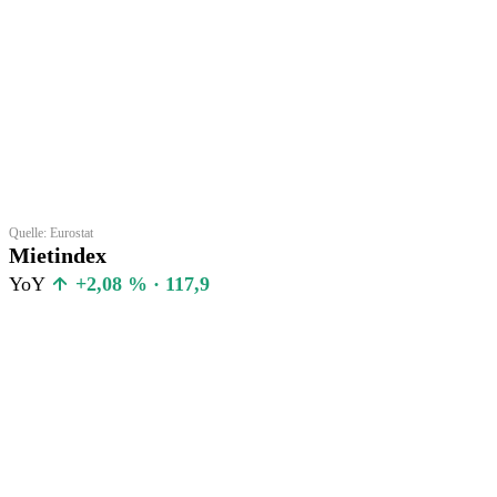
Quelle: Eurostat
Mietindex
YoY
+2,08 % · 117,9