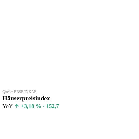
Quelle: BBSR/INKAR
Häuserpreisindex
YoY
+3,18 % · 152,7