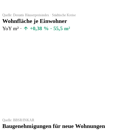
Quelle: Destatis Häuserpreisindex · Städtische Kreise
Wohnfläche je Einwohner
YoY m² ·
+0,38 % · 55,5 m²
Quelle: BBSR/INKAR
Baugenehmigungen für neue Wohnungen