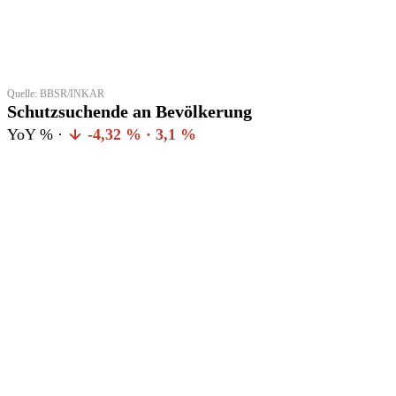
Quelle: BBSR/INKAR
Schutzsuchende an Bevölkerung
YoY % ·
-4,32 % · 3,1 %