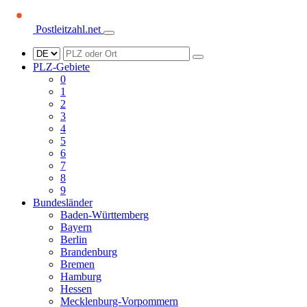
Postleitzahl.net
PLZ-Gebiete
0
1
2
3
4
5
6
7
8
9
Bundesländer
Baden-Württemberg
Bayern
Berlin
Brandenburg
Bremen
Hamburg
Hessen
Mecklenburg-Vorpommern