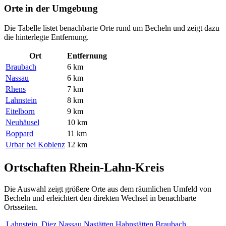
Orte in der Umgebung
Die Tabelle listet benachbarte Orte rund um Becheln und zeigt dazu
die hinterlegte Entfernung.
Ort
Entfernung
Braubach
6 km
Nassau
6 km
Rhens
7 km
Lahnstein
8 km
Eitelborn
9 km
Neuhäusel
10 km
Boppard
11 km
Urbar bei Koblenz
12 km
Ortschaften Rhein-Lahn-Kreis
Die Auswahl zeigt größere Orte aus dem räumlichen Umfeld von
Becheln und erleichtert den direkten Wechsel in benachbarte
Ortsseiten.
Lahnstein
Diez
Nassau
Nastätten
Hahnstätten
Braubach