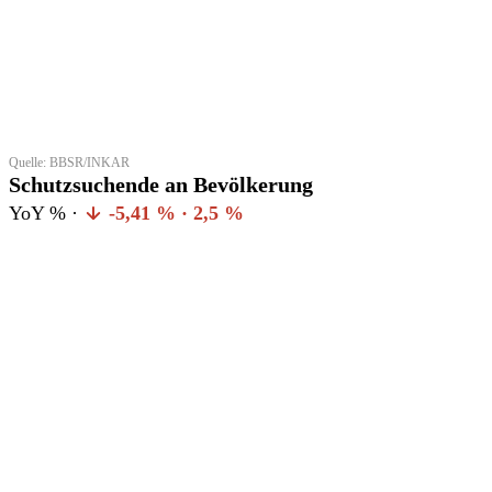
Quelle: BBSR/INKAR
Schutzsuchende an Bevölkerung
YoY % ·
-5,41 % · 2,5 %