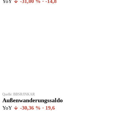
YoY
-31,00 % · -14,8
Quelle: BBSR/INKAR
Außenwanderungssaldo
YoY
-30,36 % · 19,6