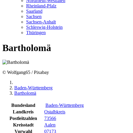
Nordrhein-Westfalen
Rheinland-Pfalz
Saarland
Sachsen
Sachsen-Anhalt
Schleswig-Holstein
Thüringen
Bartholomä
© Wolfgang65 / Pixabay
Baden-Württemberg
Bartholomä
Bundesland
Baden-Württemberg
Landkreis
Ostalbkreis
Postleitzahlen
73566
Kreisstadt
Aalen
Vorwahl
07173