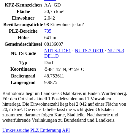
KFZ-Kennzeichen
AA, GD
Fläche
20,75 km²
Einwohner
2.042
Bevölkerungsdichte
98 Einwohner je km²
PLZ-Bereiche
735
Höhe
641 m
Gemeindeschlüssel
08136007
NUTS‑1 DE1
·
NUTS‑2 DE11
·
NUTS‑3
NUTS-Code
DE11D
Typ
Dorf
Koordinaten
♁48° 45′ N, 9° 59′ O
Breitengrad
48.753611
Längengrad
9.9875
Bartholomä liegt im Landkreis Ostalbkreis in Baden-Württemberg.
Für den Ort sind aktuell 1 Postleitzahlen und 1 Vorwahlen
hinterlegt. Die Einwohnerzahl liegt bei 2.042 auf einer Fläche von
20,75 km². Die erste Tabelle fasst die wichtigsten Ortsdaten
zusammen, darunter folgen Karte, Stadtteile, Nachbarorte und
weiterführende Verlinkungen zu Bundesland und Landkreis.
Umkreissuche
PLZ Entfernung
API