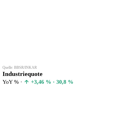
Quelle: BBSR/INKAR
Industriequote
YoY % ·
+3,46 % · 30,8 %