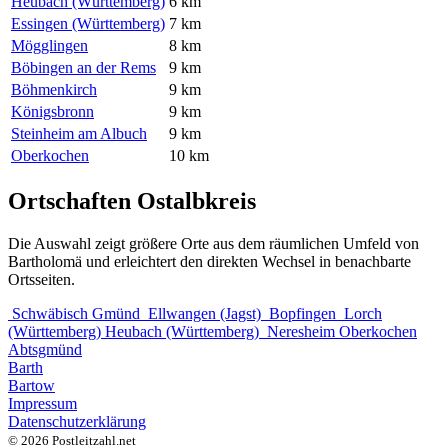
Heubach (Württemberg)
6 km
Essingen (Württemberg)
7 km
Mögglingen
8 km
Böbingen an der Rems
9 km
Böhmenkirch
9 km
Königsbronn
9 km
Steinheim am Albuch
9 km
Oberkochen
10 km
Ortschaften Ostalbkreis
Die Auswahl zeigt größere Orte aus dem räumlichen Umfeld von
Bartholomä und erleichtert den direkten Wechsel in benachbarte
Ortsseiten.
Schwäbisch Gmünd
Ellwangen (Jagst)
Bopfingen
Lorch
(Württemberg)
Heubach (Württemberg)
Neresheim
Oberkochen
Abtsgmünd
Barth
Bartow
Impressum
Datenschutzerklärung
© 2026 Postleitzahl.net