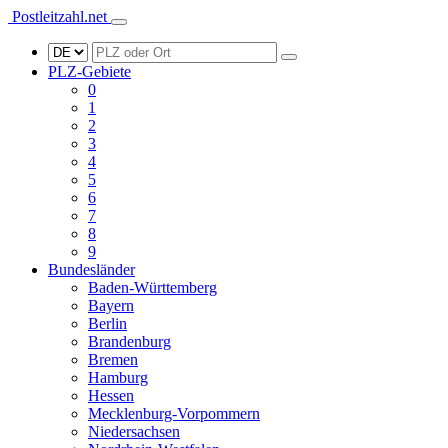
Postleitzahl.net
PLZ-Gebiete
0
1
2
3
4
5
6
7
8
9
Bundesländer
Baden-Württemberg
Bayern
Berlin
Brandenburg
Bremen
Hamburg
Hessen
Mecklenburg-Vorpommern
Niedersachsen