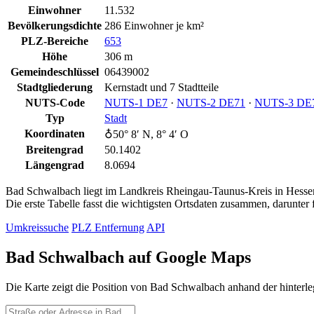
Einwohner
11.532
Bevölkerungsdichte
286 Einwohner je km²
PLZ-Bereiche
653
Höhe
306 m
Gemeindeschlüssel
06439002
Stadtgliederung
Kernstadt und 7 Stadtteile
NUTS-Code
NUTS‑1 DE7
·
NUTS‑2 DE71
·
NUTS‑3 DE
Typ
Stadt
Koordinaten
♁50° 8′ N, 8° 4′ O
Breitengrad
50.1402
Längengrad
8.0694
Bad Schwalbach liegt im Landkreis Rheingau-Taunus-Kreis in Hessen. 
Die erste Tabelle fasst die wichtigsten Ortsdaten zusammen, darunte
Umkreissuche
PLZ Entfernung
API
Bad Schwalbach auf Google Maps
Die Karte zeigt die Position von Bad Schwalbach anhand der hinterl