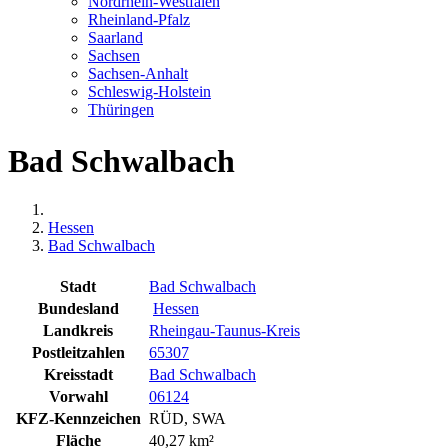
Nordrhein-Westfalen
Rheinland-Pfalz
Saarland
Sachsen
Sachsen-Anhalt
Schleswig-Holstein
Thüringen
Bad Schwalbach
Hessen
Bad Schwalbach
Stadt
Bad Schwalbach
Bundesland
Hessen
Landkreis
Rheingau-Taunus-Kreis
Postleitzahlen
65307
Kreisstadt
Bad Schwalbach
Vorwahl
06124
KFZ-Kennzeichen
RÜD, SWA
Fläche
40,27 km²