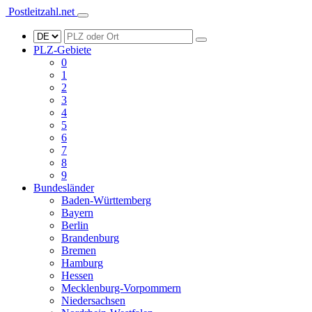
Postleitzahl.net
PLZ-Gebiete
0
1
2
3
4
5
6
7
8
9
Bundesländer
Baden-Württemberg
Bayern
Berlin
Brandenburg
Bremen
Hamburg
Hessen
Mecklenburg-Vorpommern
Niedersachsen