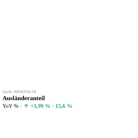
Quelle: BBSR/INKAR
Ausländeranteil
YoY % ·
+3,99 % · 15,6 %