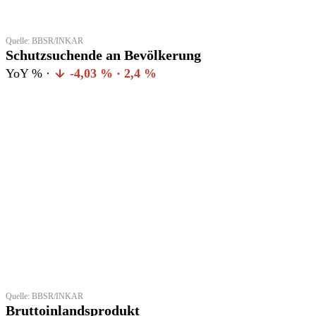
Quelle: BBSR/INKAR
Schutzsuchende an Bevölkerung
YoY % ·
-4,03 % · 2,4 %
Quelle: BBSR/INKAR
Bruttoinlandsprodukt