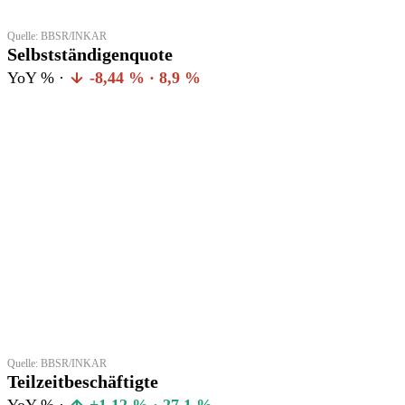
Quelle: BBSR/INKAR
Selbstständigenquote
YoY % ·
-8,44 % · 8,9 %
Quelle: BBSR/INKAR
Teilzeitbeschäftigte
YoY % ·
+1,12 % · 27,1 %