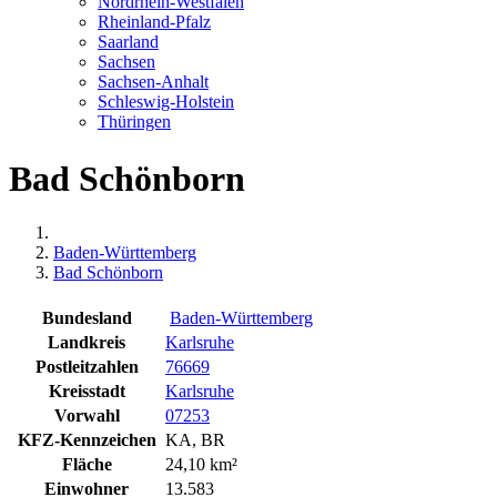
Nordrhein-Westfalen
Rheinland-Pfalz
Saarland
Sachsen
Sachsen-Anhalt
Schleswig-Holstein
Thüringen
Bad Schönborn
Baden-Württemberg
Bad Schönborn
Bundesland
Baden-Württemberg
Landkreis
Karlsruhe
Postleitzahlen
76669
Kreisstadt
Karlsruhe
Vorwahl
07253
KFZ-Kennzeichen
KA, BR
Fläche
24,10 km²
Einwohner
13.583