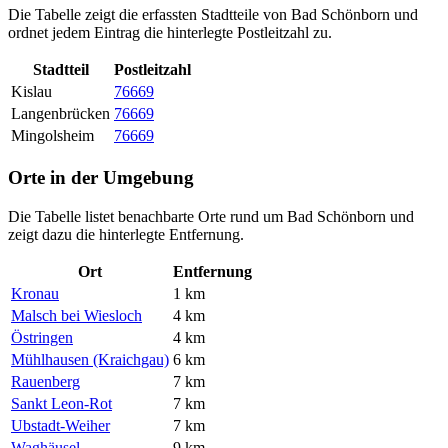
Die Tabelle zeigt die erfassten Stadtteile von Bad Schönborn und
ordnet jedem Eintrag die hinterlegte Postleitzahl zu.
Stadtteil
Postleitzahl
Kislau
76669
Langenbrücken
76669
Mingolsheim
76669
Orte in der Umgebung
Die Tabelle listet benachbarte Orte rund um Bad Schönborn und
zeigt dazu die hinterlegte Entfernung.
Ort
Entfernung
Kronau
1 km
Malsch bei Wiesloch
4 km
Östringen
4 km
Mühlhausen (Kraichgau)
6 km
Rauenberg
7 km
Sankt Leon-Rot
7 km
Ubstadt-Weiher
7 km
Waghäusel
9 km