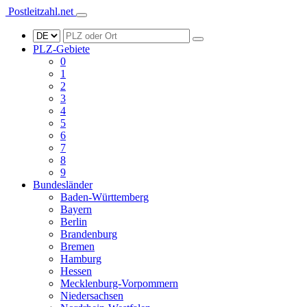
Postleitzahl.net
PLZ-Gebiete
0
1
2
3
4
5
6
7
8
9
Bundesländer
Baden-Württemberg
Bayern
Berlin
Brandenburg
Bremen
Hamburg
Hessen
Mecklenburg-Vorpommern
Niedersachsen