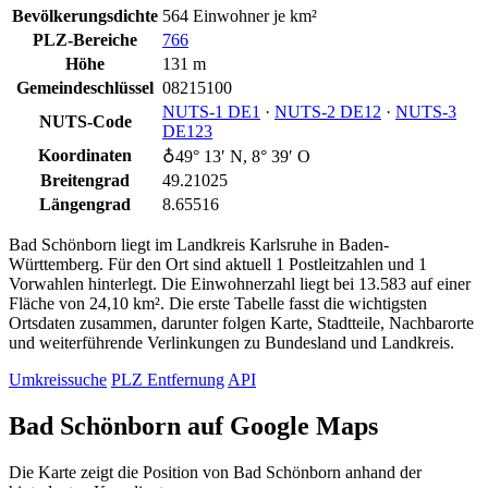
Bevölkerungsdichte
564 Einwohner je km²
PLZ-Bereiche
766
Höhe
131 m
Gemeindeschlüssel
08215100
NUTS‑1 DE1
·
NUTS‑2 DE12
·
NUTS‑3
NUTS-Code
DE123
Koordinaten
♁49° 13′ N, 8° 39′ O
Breitengrad
49.21025
Längengrad
8.65516
Bad Schönborn liegt im Landkreis Karlsruhe in Baden-
Württemberg. Für den Ort sind aktuell 1 Postleitzahlen und 1
Vorwahlen hinterlegt. Die Einwohnerzahl liegt bei 13.583 auf einer
Fläche von 24,10 km². Die erste Tabelle fasst die wichtigsten
Ortsdaten zusammen, darunter folgen Karte, Stadtteile, Nachbarorte
und weiterführende Verlinkungen zu Bundesland und Landkreis.
Umkreissuche
PLZ Entfernung
API
Bad Schönborn auf Google Maps
Die Karte zeigt die Position von Bad Schönborn anhand der