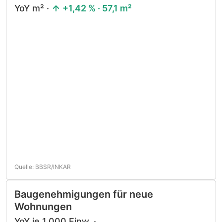
YoY m² ·
+1,42 % · 57,1 m²
Quelle: BBSR/INKAR
Baugenehmigungen für neue
Wohnungen
YoY je 1.000 Einw. ·