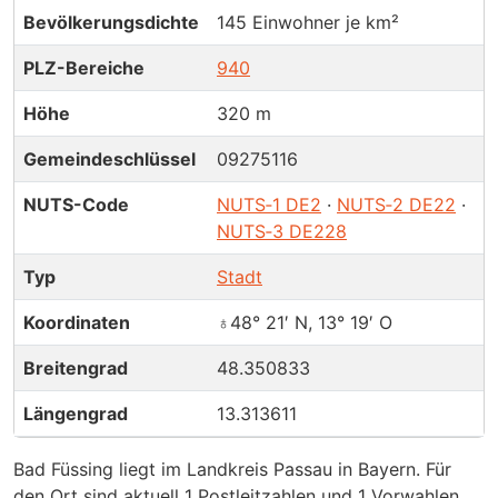
Bevölkerungsdichte
145 Einwohner je km²
PLZ-Bereiche
940
Höhe
320 m
Gemeindeschlüssel
09275116
NUTS-Code
NUTS‑1 DE2
·
NUTS‑2 DE22
·
NUTS‑3 DE228
Typ
Stadt
Koordinaten
♁48° 21′ N, 13° 19′ O
Breitengrad
48.350833
Längengrad
13.313611
Bad Füssing liegt im Landkreis Passau in Bayern. Für
den Ort sind aktuell 1 Postleitzahlen und 1 Vorwahlen