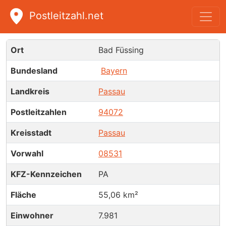
Postleitzahl.net
Bad Füssing
Ort
Bad Füssing
Bundesland
Bayern
Landkreis
Passau
Postleitzahlen
94072
Kreisstadt
Passau
Vorwahl
08531
KFZ-Kennzeichen
PA
Fläche
55,06 km²
Einwohner
7.981