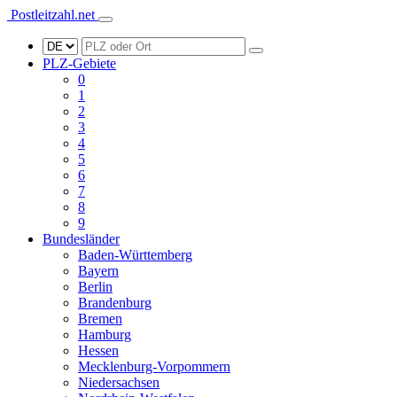
Postleitzahl.net
PLZ-Gebiete
0
1
2
3
4
5
6
7
8
9
Bundesländer
Baden-Württemberg
Bayern
Berlin
Brandenburg
Bremen
Hamburg
Hessen
Mecklenburg-Vorpommern
Niedersachsen