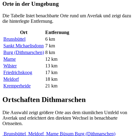
Orte in der Umgebung
Die Tabelle listet benachbarte Orte rund um Averlak und zeigt dazu
die hinterlegte Entfernung.
Ort
Entfernung
Brunsbüttel
6 km
Sankt Michaelisdonn
7 km
Burg (Dithmarschen)
8 km
Marne
12 km
Wilster
13 km
Friedrichskoog
17 km
Meldorf
18 km
Kremperheide
21 km
Ortschaften Dithmarschen
Die Auswahl zeigt größere Orte aus dem räumlichen Umfeld von
Averlak und erleichtert den direkten Wechsel in benachbarte
Ortsseiten.
Brunsbüttel
Meldorf
Marne
Büsum
Burg (Dithmarschen)