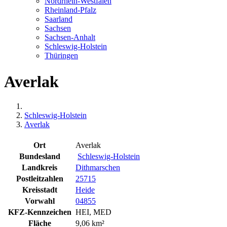
Nordrhein-Westfalen
Rheinland-Pfalz
Saarland
Sachsen
Sachsen-Anhalt
Schleswig-Holstein
Thüringen
Averlak
Schleswig-Holstein
Averlak
Ort
Averlak
Bundesland
Schleswig-Holstein
Landkreis
Dithmarschen
Postleitzahlen
25715
Kreisstadt
Heide
Vorwahl
04855
KFZ-Kennzeichen
HEI, MED
Fläche
9,06 km²