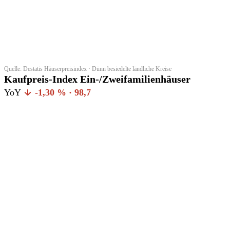
Quelle: Destatis Häuserpreisindex · Dünn besiedelte ländliche Kreise
Kaufpreis-Index Ein-/Zweifamilienhäuser
YoY
-1,30 % · 98,7