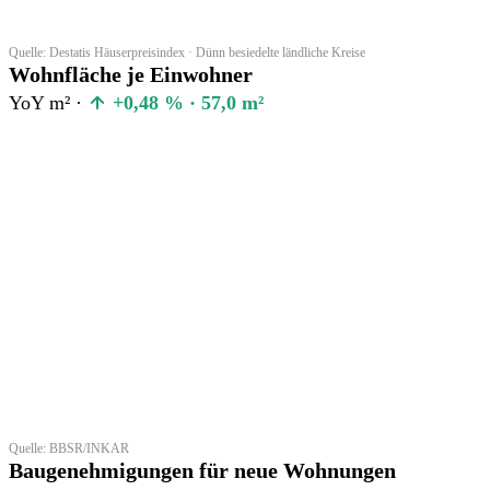
Quelle: Destatis Häuserpreisindex · Dünn besiedelte ländliche Kreise
Wohnfläche je Einwohner
YoY m² ·
+0,48 % · 57,0 m²
Quelle: BBSR/INKAR
Baugenehmigungen für neue Wohnungen