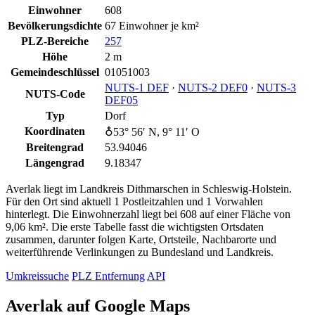
Einwohner
608
Bevölkerungsdichte
67 Einwohner je km²
PLZ-Bereiche
257
Höhe
2 m
Gemeindeschlüssel
01051003
NUTS‑1 DEF
·
NUTS‑2 DEF0
·
NUTS‑3
NUTS-Code
DEF05
Typ
Dorf
Koordinaten
♁53° 56′ N, 9° 11′ O
Breitengrad
53.94046
Längengrad
9.18347
Averlak liegt im Landkreis Dithmarschen in Schleswig-Holstein.
Für den Ort sind aktuell 1 Postleitzahlen und 1 Vorwahlen
hinterlegt. Die Einwohnerzahl liegt bei 608 auf einer Fläche von
9,06 km². Die erste Tabelle fasst die wichtigsten Ortsdaten
zusammen, darunter folgen Karte, Ortsteile, Nachbarorte und
weiterführende Verlinkungen zu Bundesland und Landkreis.
Umkreissuche
PLZ Entfernung
API
Averlak auf Google Maps