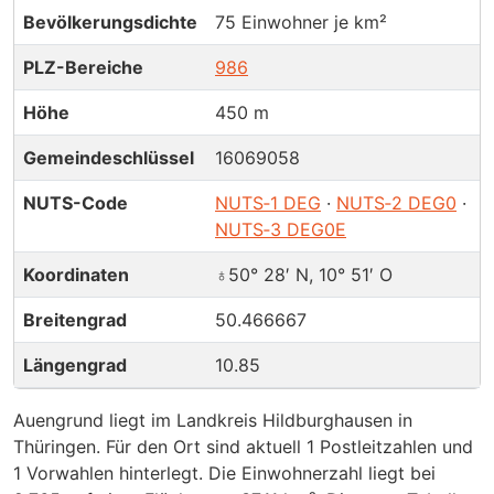
Bevölkerungsdichte
75 Einwohner je km²
PLZ-Bereiche
986
Höhe
450 m
Gemeindeschlüssel
16069058
NUTS-Code
NUTS‑1 DEG
·
NUTS‑2 DEG0
·
NUTS‑3 DEG0E
Koordinaten
♁50° 28′ N, 10° 51′ O
Breitengrad
50.466667
Längengrad
10.85
Auengrund liegt im Landkreis Hildburghausen in
Thüringen. Für den Ort sind aktuell 1 Postleitzahlen und
1 Vorwahlen hinterlegt. Die Einwohnerzahl liegt bei