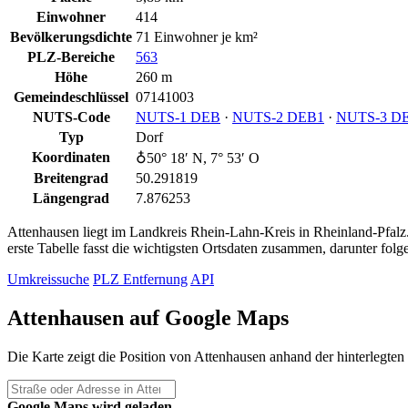
Einwohner
414
Bevölkerungsdichte
71 Einwohner je km²
PLZ-Bereiche
563
Höhe
260 m
Gemeindeschlüssel
07141003
NUTS-Code
NUTS‑1 DEB
·
NUTS‑2 DEB1
·
NUTS‑3 D
Typ
Dorf
Koordinaten
♁50° 18′ N, 7° 53′ O
Breitengrad
50.291819
Längengrad
7.876253
Attenhausen liegt im Landkreis Rhein-Lahn-Kreis in Rheinland-Pfalz. 
erste Tabelle fasst die wichtigsten Ortsdaten zusammen, darunter fol
Umkreissuche
PLZ Entfernung
API
Attenhausen auf Google Maps
Die Karte zeigt die Position von Attenhausen anhand der hinterlegten
Google Maps wird geladen