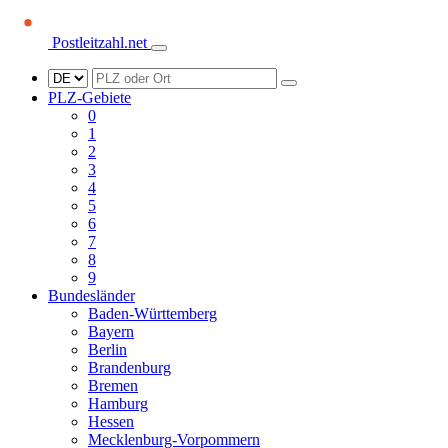
Postleitzahl.net
PLZ-Gebiete
0
1
2
3
4
5
6
7
8
9
Bundesländer
Baden-Württemberg
Bayern
Berlin
Brandenburg
Bremen
Hamburg
Hessen
Mecklenburg-Vorpommern