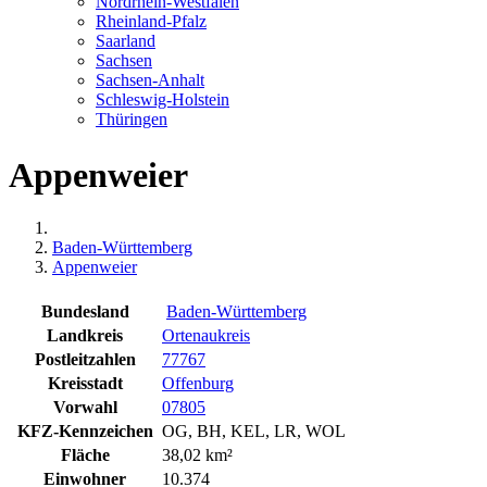
Nordrhein-Westfalen
Rheinland-Pfalz
Saarland
Sachsen
Sachsen-Anhalt
Schleswig-Holstein
Thüringen
Appenweier
Baden-Württemberg
Appenweier
Bundesland
Baden-Württemberg
Landkreis
Ortenaukreis
Postleitzahlen
77767
Kreisstadt
Offenburg
Vorwahl
07805
KFZ-Kennzeichen
OG, BH, KEL, LR, WOL
Fläche
38,02 km²
Einwohner
10.374