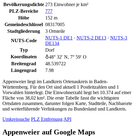
Bevölkerungsdichte
273 Einwohner je km²
PLZ-Bereiche
777
Höhe
152 m
Gemeindeschlüssel
08317005
Stadtgliederung
3 Ortsteile
NUTS‑1 DE1
·
NUTS‑2 DE13
·
NUTS‑3
NUTS-Code
DE134
Typ
Dorf
Koordinaten
♁48° 32′ N, 7° 59′ O
Breitengrad
48.539722
Längengrad
7.98
Appenweier liegt im Landkreis Ortenaukreis in Baden-
Württemberg. Für den Ort sind aktuell 1 Postleitzahlen und 1
Vorwahlen hinterlegt. Die Einwohnerzahl liegt bei 10.374 auf einer
Fläche von 38,02 km². Die erste Tabelle fasst die wichtigsten
Ortsdaten zusammen, darunter folgen Karte, Stadtteile, Nachbarorte
und weiterführende Verlinkungen zu Bundesland und Landkreis.
Umkreissuche
PLZ Entfernung
API
Appenweier auf Google Maps