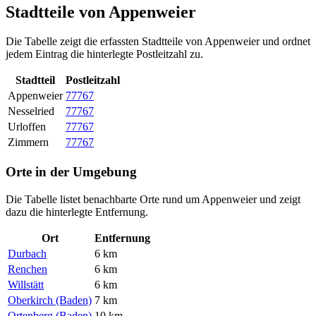
Stadtteile von Appenweier
Die Tabelle zeigt die erfassten Stadtteile von Appenweier und ordnet
jedem Eintrag die hinterlegte Postleitzahl zu.
Stadtteil
Postleitzahl
Appenweier
77767
Nesselried
77767
Urloffen
77767
Zimmern
77767
Orte in der Umgebung
Die Tabelle listet benachbarte Orte rund um Appenweier und zeigt
dazu die hinterlegte Entfernung.
Ort
Entfernung
Durbach
6 km
Renchen
6 km
Willstätt
6 km
Oberkirch (Baden)
7 km
Ortenberg (Baden)
10 km