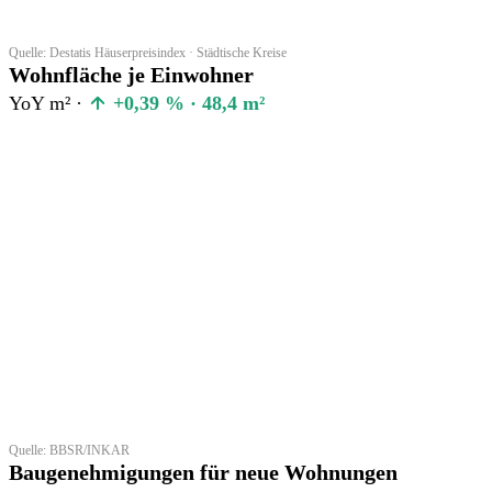
Quelle: Destatis Häuserpreisindex · Städtische Kreise
Wohnfläche je Einwohner
YoY m² ·
+0,39 % · 48,4 m²
Quelle: BBSR/INKAR
Baugenehmigungen für neue Wohnungen