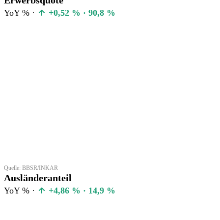
YoY % ·
+0,52 % · 90,8 %
Quelle: BBSR/INKAR
Ausländeranteil
YoY % ·
+4,86 % · 14,9 %