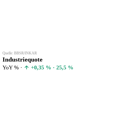
Quelle: BBSR/INKAR
Industriequote
YoY % ·
+0,35 % · 25,5 %