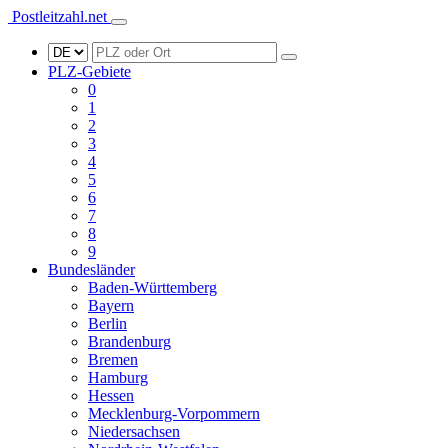
Postleitzahl.net
PLZ-Gebiete
0
1
2
3
4
5
6
7
8
9
Bundesländer
Baden-Württemberg
Bayern
Berlin
Brandenburg
Bremen
Hamburg
Hessen
Mecklenburg-Vorpommern
Niedersachsen