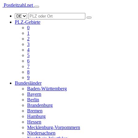
Postleitzahl.net
PLZ-Gebiete
0
1
2
3
4
5
6
7
8
9
Bundesländer
Baden-Württemberg
Bayern
Berlin
Brandenburg
Bremen
Hamburg
Hessen
Mecklenburg-Vorpommern
Niedersachsen