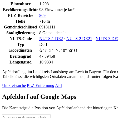
Einwohner
1.208
Bevölkerungsdichte
98 Einwohner je km²
PLZ-Bereiche
869
Höhe
710 m
Gemeindeschlüssel
09181111
Stadtgliederung
8 Gemeindeteile
NUTS-Code
NUTS‑1 DE2
·
NUTS‑2 DE21
·
NUTS‑3 DE
Typ
Dorf
Koordinaten
♁47° 54′ N, 10° 56′ O
Breitengrad
47.89458
Längengrad
10.9334
Apfeldorf liegt im Landkreis Landsberg am Lech in Bayern. Für den Or
Tabelle fasst die wichtigsten Ortsdaten zusammen, darunter folgen K
Umkreissuche
PLZ Entfernung
API
Apfeldorf auf Google Maps
Die Karte zeigt die Position von Apfeldorf anhand der hinterlegten K