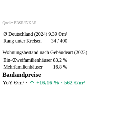
Quelle: BBSR/INKAR
Ø Deutschland (2024)
9,39 €/m²
Rang unter Kreisen
34 / 400
Wohnungsbestand nach Gebäudeart (2023)
Ein-/Zweifamilienhäuser
83,2 %
Mehrfamilienhäuser
16,8 %
Baulandpreise
YoY €/m² ·
+16,16 % · 562 €/m²