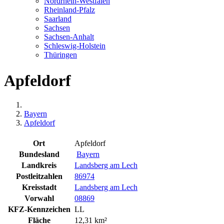
Nordrhein-Westfalen
Rheinland-Pfalz
Saarland
Sachsen
Sachsen-Anhalt
Schleswig-Holstein
Thüringen
Apfeldorf
Bayern
Apfeldorf
Ort
Apfeldorf
Bundesland
Bayern
Landkreis
Landsberg am Lech
Postleitzahlen
86974
Kreisstadt
Landsberg am Lech
Vorwahl
08869
KFZ-Kennzeichen
LL
Fläche
12,31 km²