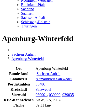
Nordrhein-Westfalen
Rheinland-Pfalz
Saarland
Sachsen
Sachsen-Anhalt
Schleswig-Holstein
Thüringen
Apenburg-Winterfeld
Sachsen-Anhalt
Apenburg-Winterfeld
Ort
Apenburg-Winterfeld
Bundesland
Sachsen-Anhalt
Landkreis
Altmarkkreis Salzwedel
Postleitzahlen
38486
Kreisstadt
Salzwedel
Vorwahl
039001
,
039009
,
039035
KFZ-Kennzeichen
SAW, GA, KLZ
Fläche
59,31 km²