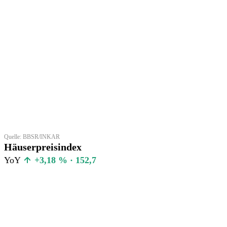
Quelle: BBSR/INKAR
Häuserpreisindex
YoY
+3,18 % · 152,7