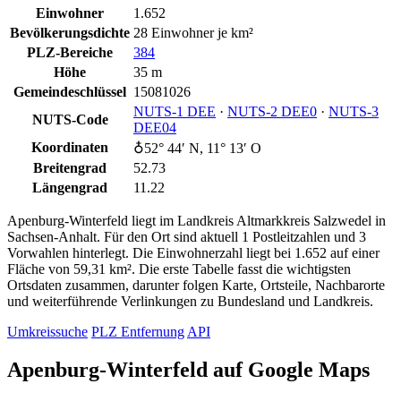
Einwohner
1.652
Bevölkerungsdichte
28 Einwohner je km²
PLZ-Bereiche
384
Höhe
35 m
Gemeindeschlüssel
15081026
NUTS‑1 DEE
·
NUTS‑2 DEE0
·
NUTS‑3
NUTS-Code
DEE04
Koordinaten
♁52° 44′ N, 11° 13′ O
Breitengrad
52.73
Längengrad
11.22
Apenburg-Winterfeld liegt im Landkreis Altmarkkreis Salzwedel in
Sachsen-Anhalt. Für den Ort sind aktuell 1 Postleitzahlen und 3
Vorwahlen hinterlegt. Die Einwohnerzahl liegt bei 1.652 auf einer
Fläche von 59,31 km². Die erste Tabelle fasst die wichtigsten
Ortsdaten zusammen, darunter folgen Karte, Ortsteile, Nachbarorte
und weiterführende Verlinkungen zu Bundesland und Landkreis.
Umkreissuche
PLZ Entfernung
API
Apenburg-Winterfeld auf Google Maps