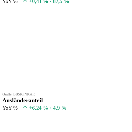
YoY % ·
+0,41 % · 87,5 %
Quelle: BBSR/INKAR
Ausländeranteil
YoY % ·
+6,24 % · 4,9 %