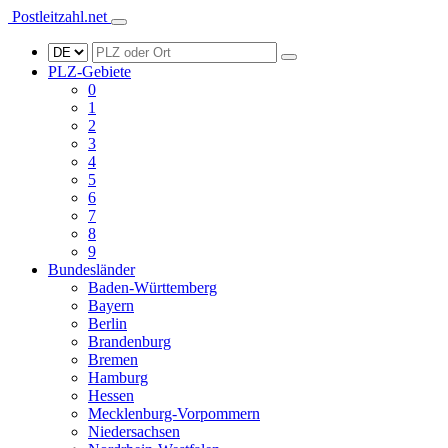
Postleitzahl.net
PLZ-Gebiete
0
1
2
3
4
5
6
7
8
9
Bundesländer
Baden-Württemberg
Bayern
Berlin
Brandenburg
Bremen
Hamburg
Hessen
Mecklenburg-Vorpommern
Niedersachsen