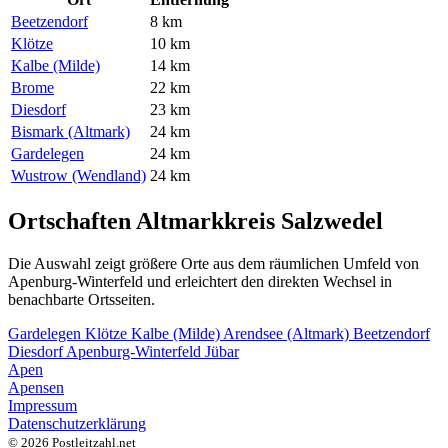
Beetzendorf
8 km
Klötze
10 km
Kalbe (Milde)
14 km
Brome
22 km
Diesdorf
23 km
Bismark (Altmark)
24 km
Gardelegen
24 km
Wustrow (Wendland)
24 km
Ortschaften Altmarkkreis Salzwedel
Die Auswahl zeigt größere Orte aus dem räumlichen Umfeld von
Apenburg-Winterfeld und erleichtert den direkten Wechsel in
benachbarte Ortsseiten.
Gardelegen
Klötze
Kalbe (Milde)
Arendsee (Altmark)
Beetzendorf
Diesdorf
Apenburg-Winterfeld
Jübar
Apen
Apensen
Impressum
Datenschutzerklärung
© 2026 Postleitzahl.net