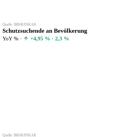
Quelle: BBSR/INKAR
Schutzsuchende an Bevölkerung
YoY % ·
+4,95 % · 2,3 %
Quelle: BBSR/INKAR