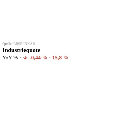
Quelle: BBSR/INKAR
Industriequote
YoY % ·
-0,44 % · 15,8 %