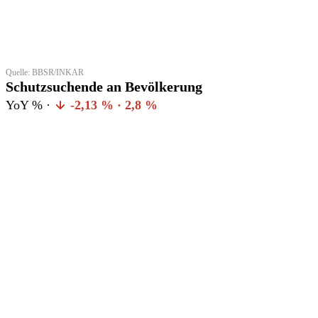
Quelle: BBSR/INKAR
Schutzsuchende an Bevölkerung
YoY % ·
-2,13 % · 2,8 %