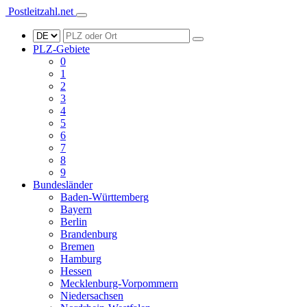
Postleitzahl.net
PLZ-Gebiete
0
1
2
3
4
5
6
7
8
9
Bundesländer
Baden-Württemberg
Bayern
Berlin
Brandenburg
Bremen
Hamburg
Hessen
Mecklenburg-Vorpommern
Niedersachsen