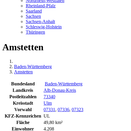
Nordrhein-Westfalen
Rheinland-Pfalz
Saarland
Sachsen
Sachsen-Anhalt
Schleswig-Holstein
Thüringen
Amstetten
Baden-Württemberg
Amstetten
Bundesland
Baden-Württemberg
Landkreis
Alb-Donau-Kreis
Postleitzahlen
73340
Kreisstadt
Ulm
Vorwahl
07331
,
07336
,
07323
KFZ-Kennzeichen
UL
Fläche
49,80 km²
Einwohner
4.208