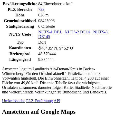
Bevölkerungsdichte
84 Einwohner je km²
PLZ-Bereiche
733
Höhe
628 m
Gemeindeschlüssel
08425008
Stadtgliederung
6 Ortsteile
NUTS‑1 DE1
·
NUTS‑2 DE14
·
NUTS‑3
NUTS-Code
DE145
Typ
Dorf
Koordinaten
♁48° 35′ N, 9° 52′ O
Breitengrad
48.579444
Längengrad
9.874444
Amstetten liegt im Landkreis Alb-Donau-Kreis in Baden-
Württemberg. Für den Ort sind aktuell 1 Postleitzahlen und 3
Vorwahlen hinterlegt. Die Einwohnerzahl liegt bei 4.208 auf einer
Fläche von 49,80 km². Die erste Tabelle fasst die wichtigsten
Ortsdaten zusammen, darunter folgen Karte, Stadtteile, Nachbarorte
und weiterführende Verlinkungen zu Bundesland und Landkreis.
Umkreissuche
PLZ Entfernung
API
Amstetten auf Google Maps