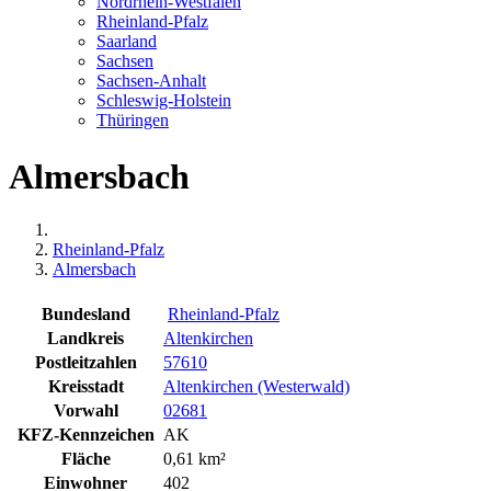
Nordrhein-Westfalen
Rheinland-Pfalz
Saarland
Sachsen
Sachsen-Anhalt
Schleswig-Holstein
Thüringen
Almersbach
Rheinland-Pfalz
Almersbach
Bundesland
Rheinland-Pfalz
Landkreis
Altenkirchen
Postleitzahlen
57610
Kreisstadt
Altenkirchen (Westerwald)
Vorwahl
02681
KFZ-Kennzeichen
AK
Fläche
0,61 km²
Einwohner
402