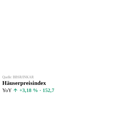
Quelle: BBSR/INKAR
Häuserpreisindex
YoY
+3,18 % · 152,7