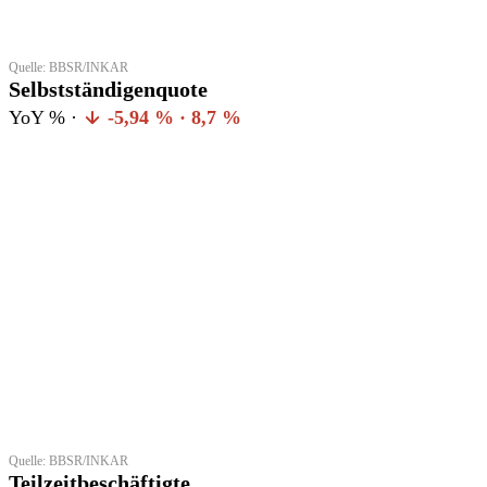
Quelle: BBSR/INKAR
Selbstständigenquote
YoY % ·
-5,94 % · 8,7 %
Quelle: BBSR/INKAR
Teilzeitbeschäftigte