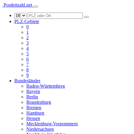
Postleitzahl.net
PLZ-Gebiete
0
1
2
3
4
5
6
7
8
9
Bundesländer
Baden-Württemberg
Bayern
Berlin
Brandenburg
Bremen
Hamburg
Hessen
Mecklenburg-Vorpommern
Niedersachsen