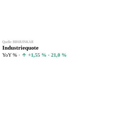
Quelle: BBSR/INKAR
Industriequote
YoY % ·
+1,55 % · 21,0 %