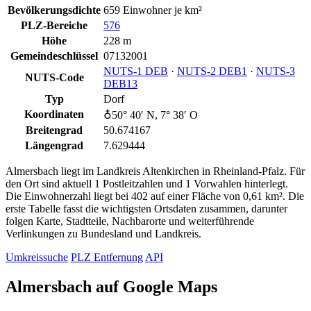
Bevölkerungsdichte
659 Einwohner je km²
PLZ-Bereiche
576
Höhe
228 m
Gemeindeschlüssel
07132001
NUTS‑1 DEB
·
NUTS‑2 DEB1
·
NUTS‑3
NUTS-Code
DEB13
Typ
Dorf
Koordinaten
♁50° 40′ N, 7° 38′ O
Breitengrad
50.674167
Längengrad
7.629444
Almersbach liegt im Landkreis Altenkirchen in Rheinland-Pfalz. Für
den Ort sind aktuell 1 Postleitzahlen und 1 Vorwahlen hinterlegt.
Die Einwohnerzahl liegt bei 402 auf einer Fläche von 0,61 km². Die
erste Tabelle fasst die wichtigsten Ortsdaten zusammen, darunter
folgen Karte, Stadtteile, Nachbarorte und weiterführende
Verlinkungen zu Bundesland und Landkreis.
Umkreissuche
PLZ Entfernung
API
Almersbach auf Google Maps