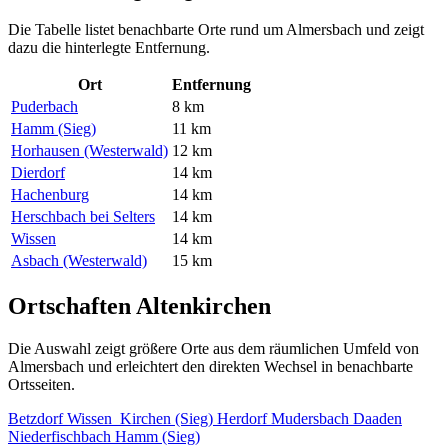
Die Tabelle listet benachbarte Orte rund um Almersbach und zeigt
dazu die hinterlegte Entfernung.
Ort
Entfernung
Puderbach
8 km
Hamm (Sieg)
11 km
Horhausen (Westerwald)
12 km
Dierdorf
14 km
Hachenburg
14 km
Herschbach bei Selters
14 km
Wissen
14 km
Asbach (Westerwald)
15 km
Ortschaften Altenkirchen
Die Auswahl zeigt größere Orte aus dem räumlichen Umfeld von
Almersbach und erleichtert den direkten Wechsel in benachbarte
Ortsseiten.
Betzdorf
Wissen
Kirchen (Sieg)
Herdorf
Mudersbach
Daaden
Niederfischbach
Hamm (Sieg)