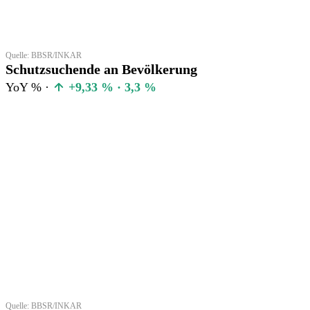
Quelle: BBSR/INKAR
Schutzsuchende an Bevölkerung
YoY % ·
+9,33 % · 3,3 %
Quelle: BBSR/INKAR