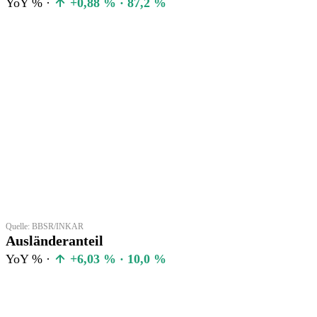
YoY % ·
+0,88 % · 87,2 %
Quelle: BBSR/INKAR
Ausländeranteil
YoY % ·
+6,03 % · 10,0 %