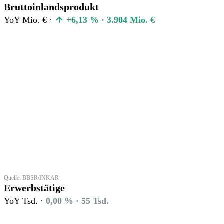
Bruttoinlandsprodukt
YoY Mio. € ·
+6,13 % · 3.904 Mio. €
Quelle: BBSR/INKAR
Erwerbstätige
YoY Tsd. ·
0,00 % · 55 Tsd.