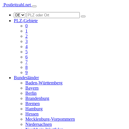
Postleitzahl.net
PLZ-Gebiete
0
1
2
3
4
5
6
7
8
9
Bundesländer
Baden-Württemberg
Bayern
Berlin
Brandenburg
Bremen
Hamburg
Hessen
Mecklenburg-Vorpommern
Niedersachsen