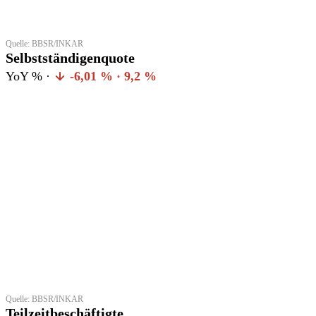
Quelle: BBSR/INKAR
Selbstständigenquote
YoY % ·
-6,01 % · 9,2 %
Quelle: BBSR/INKAR
Teilzeitbeschäftigte