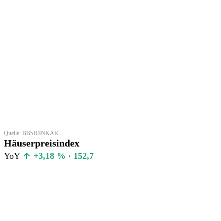
Quelle: BBSR/INKAR
Häuserpreisindex
YoY
+3,18 % · 152,7