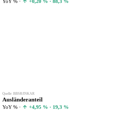
YoY % ·
+0,20 % · 88,3 %
Quelle: BBSR/INKAR
Ausländeranteil
YoY % ·
+4,95 % · 19,3 %