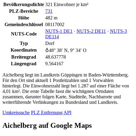
Bevölkerungsdichte
321 Einwohner je km²
PLZ-Bereiche
731
Höhe
482 m
Gemeindeschlüssel
08117002
NUTS‑1 DE1
·
NUTS‑2 DE11
·
NUTS‑3
NUTS-Code
DE114
Typ
Dorf
Koordinaten
♁48° 38′ N, 9° 34′ O
Breitengrad
48.637778
Längengrad
9.564167
Aichelberg liegt im Landkreis Göppingen in Baden-Württemberg.
Für den Ort sind aktuell 1 Postleitzahlen und 1 Vorwahlen
hinterlegt. Die Einwohnerzahl liegt bei 1.287 auf einer Fläche von
4,01 km². Die erste Tabelle fasst die wichtigsten Ortsdaten
zusammen, darunter folgen Karte, Stadtteile, Nachbarorte und
weiterführende Verlinkungen zu Bundesland und Landkreis.
Umkreissuche
PLZ Entfernung
API
Aichelberg auf Google Maps