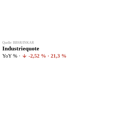
Quelle: BBSR/INKAR
Industriequote
YoY % ·
-2,52 % · 21,3 %