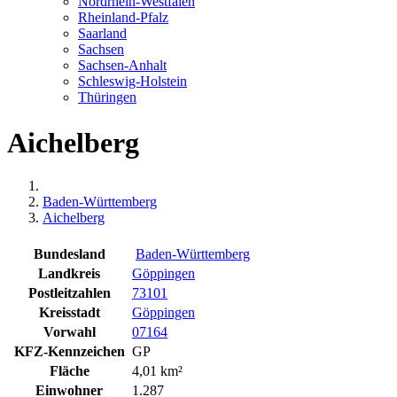
Nordrhein-Westfalen
Rheinland-Pfalz
Saarland
Sachsen
Sachsen-Anhalt
Schleswig-Holstein
Thüringen
Aichelberg
Baden-Württemberg
Aichelberg
Bundesland
Baden-Württemberg
Landkreis
Göppingen
Postleitzahlen
73101
Kreisstadt
Göppingen
Vorwahl
07164
KFZ-Kennzeichen
GP
Fläche
4,01 km²
Einwohner
1.287