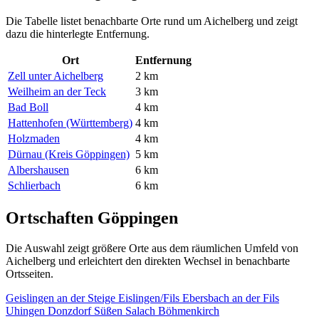
Die Tabelle listet benachbarte Orte rund um Aichelberg und zeigt
dazu die hinterlegte Entfernung.
Ort
Entfernung
Zell unter Aichelberg
2 km
Weilheim an der Teck
3 km
Bad Boll
4 km
Hattenhofen (Württemberg)
4 km
Holzmaden
4 km
Dürnau (Kreis Göppingen)
5 km
Albershausen
6 km
Schlierbach
6 km
Ortschaften Göppingen
Die Auswahl zeigt größere Orte aus dem räumlichen Umfeld von
Aichelberg und erleichtert den direkten Wechsel in benachbarte
Ortsseiten.
Geislingen an der Steige
Eislingen/Fils
Ebersbach an der Fils
Uhingen
Donzdorf
Süßen
Salach
Böhmenkirch